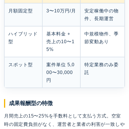
月額固定型
3〜10万円/月
安定稼働中の物
件、長期運営
ハイブリッド
基本料金 +
中規模物件、季
型
売上の10〜1
節変動あり
5%
スポット型
案件単位 5,0
特定業務のみ委
00〜30,000
託
円
成果報酬型の特徴
月間売上の15〜25%を手数料として支払う方式。空室
時の固定費負担がなく、運営者と業者の利害が一致しや