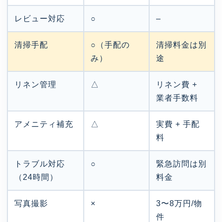
レビュー対応
○
–
清掃手配
○（手配の
清掃料金は別
み）
途
リネン管理
△
リネン費 +
業者手数料
アメニティ補充
△
実費 + 手配
料
トラブル対応
○
緊急訪問は別
（24時間）
料金
写真撮影
×
3〜8万円/物
件