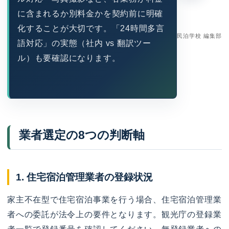
に含まれるか別料金かを契約前に明確
化することが大切です。「24時間多言
民泊学校 編集部
語対応」の実態（社内 vs 翻訳ツー
ル）も要確認になります。
業者選定の8つの判断軸
1. 住宅宿泊管理業者の登録状況
家主不在型で住宅宿泊事業を行う場合、住宅宿泊管理業
者への委託が法令上の要件となります。観光庁の登録業