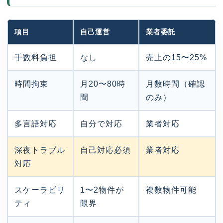
項目
自己運営
業者委託
手数料負担
なし
売上の15〜25%
時間拘束
月20〜80時
月数時間（確認
間
のみ）
多言語対応
自分で対応
業者対応
深夜トラブル
自己対応必須
業者対応
対応
スケーラビリ
1〜2物件が
複数物件可能
ティ
限界