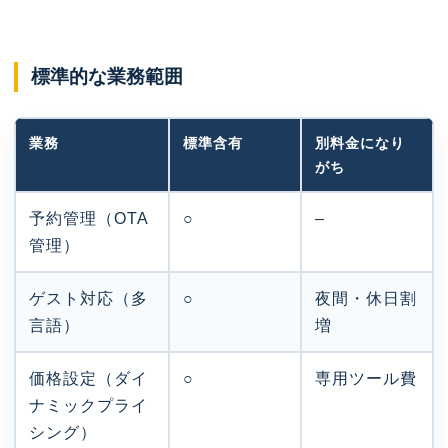
標準的な業務範囲
業務
標準含有
別料金になり
がち
予約管理（OTA
○
–
管理）
ゲスト対応（多
○
夜間・休日割
言語）
増
価格設定（ダイ
○
専用ツール費
ナミックプライ
シング）