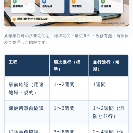
旅館業許可の所要期間を、標準期間・最短条件・改修有無・自治体
差で整理した図解です。
工程
順次進行（標
並行進行（短
準）
期）
事前確認（用途
1〜2週間
1週間
地域・規約）
保健所事前協議
1〜3週間
1〜2週間（消
防と並行）
消防事前協議
3〜6週間
2〜4週間（保