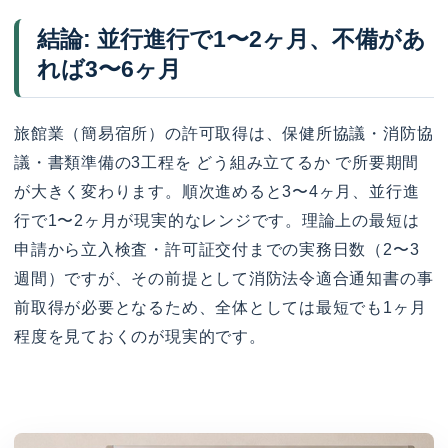
結論: 並行進行で1〜2ヶ月、不備があ
れば3〜6ヶ月
旅館業（簡易宿所）の許可取得は、保健所協議・消防協
議・書類準備の3工程を どう組み立てるか で所要期間
が大きく変わります。順次進めると3〜4ヶ月、並行進
行で1〜2ヶ月が現実的なレンジです。理論上の最短は
申請から立入検査・許可証交付までの実務日数（2〜3
週間）ですが、その前提として消防法令適合通知書の事
前取得が必要となるため、全体としては最短でも1ヶ月
程度を見ておくのが現実的です。