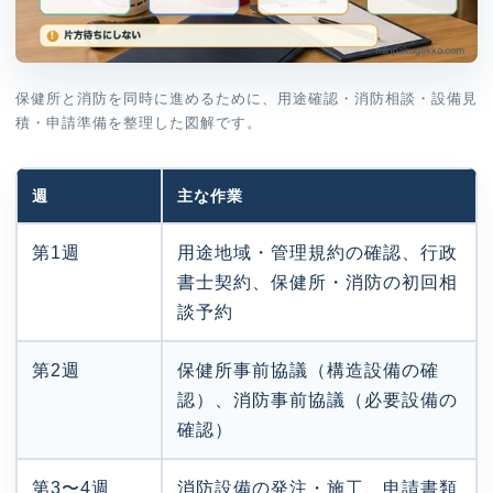
保健所と消防を同時に進めるために、用途確認・消防相談・設備見
積・申請準備を整理した図解です。
週
主な作業
第1週
用途地域・管理規約の確認、行政
書士契約、保健所・消防の初回相
談予約
第2週
保健所事前協議（構造設備の確
認）、消防事前協議（必要設備の
確認）
第3〜4週
消防設備の発注・施工、申請書類