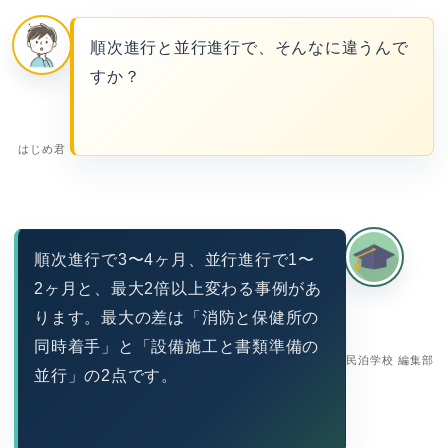
順次進行と並行進行で、そんなに違うんで
すか？
はじめ君
順次進行で3〜4ヶ月、並行進行で1〜
2ヶ月と、最大2倍以上変わる事例があ
ります。最大の差は「消防と保健所の
同時着手」と「設備施工と書類準備の
民泊学校 編集部
並行」の2点です。