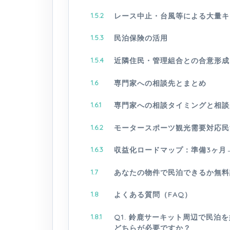
1.5.2
レース中止・台風等による大量キ
1.5.3
民泊保険の活用
1.5.4
近隣住民・管理組合との合意形成
1.6
専門家への相談先とまとめ
1.6.1
専門家への相談タイミングと相談
1.6.2
モータースポーツ観光需要対応民
1.6.3
収益化ロードマップ：準備3ヶ月
1.7
あなたの物件で民泊できるか無料
1.8
よくある質問（FAQ）
1.8.1
Q1. 鈴鹿サーキット周辺で民
どちらが必要ですか？