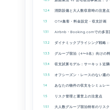
1.2.4
消防設備と大人数収容時の注意点
1.3
OTA集客・料金設定・収支計画
1.3.1
Airbnb・Booking.comでの
1.3.2
ダイナミックプライシング戦略：
1.3.3
グループ宿泊（4〜8名）向けの
1.3.4
収支試算モデル：サーキット近隣
1.3.5
オフシーズン・レースのない週の
1.4
あなたの物件の収支をシミュレー
1.5
リスク管理と運営上の注意点
1.5.1
大人数グループ宿泊特有のリスク