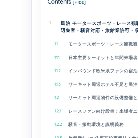
Contents
[
HIDE
]
1
民泊 モータースポーツ・レース観戦
辺集客・騒音対応・旅館業許可・
1.1
モータースポーツ・レース観戦観
1.1.1
日本主要サーキットと年間来場者
1.1.2
インバウンド欧米系ファンの宿泊
1.1.3
サーキット周辺ホテル不足と民泊
1.2
サーキット周辺物件の設備整備と
1.2.1
レースファン向け設備：来場者ニ
1.2.2
騒音・振動環境と説明義務
1.2.3
旅館業法 vs 住宅宿泊事業法：