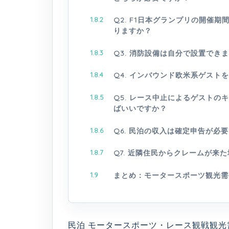
1.8.2
Q2. F1日本グランプリの開催
りますか？
1.8.3
Q3. 消防設備は自分で設置で
1.8.4
Q4. インバウンド欧米系ゲス
1.8.5
Q5. レース中止によるゲスト
ばいいですか？
1.8.6
Q6. 民泊の収入は確定申告が
1.8.7
Q7. 近隣住民からクレームが来
1.9
まとめ：モータースポーツ観光需
民泊 モータースポーツ・レース観戦観光需