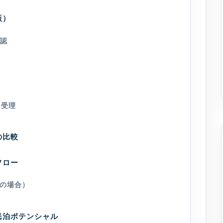
版）
確認
と受理
の比較
フロー
の場合）
民泊ポテンシャル