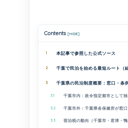
Contents
[
HIDE
]
1
本記事で参照した公式ソース
2
千葉で民泊を始める最短ルート（
3
千葉県の民泊制度概要：窓口・条
3.1
千葉市内：政令指定都市として独
3.2
千葉市外：千葉県各保健所が窓口
3.3
宿泊税の動向（千葉市・君津・鴨