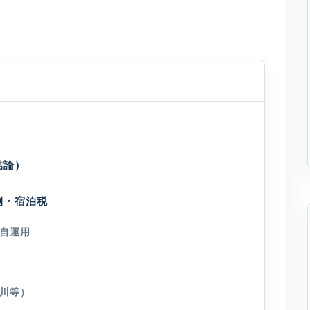
結論）
例・宿泊税
自運用
川等）