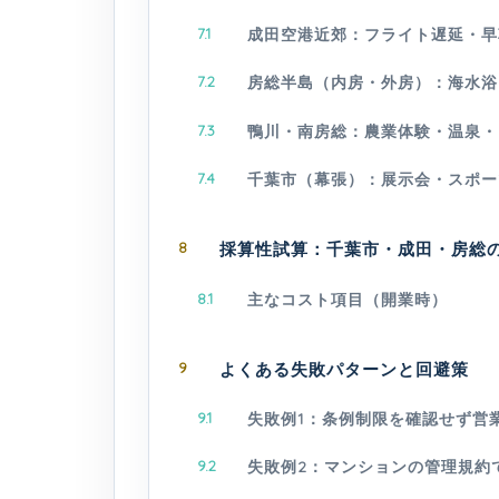
7.1
成田空港近郊：フライト遅延・早
7.2
房総半島（内房・外房）：海水浴
7.3
鴨川・南房総：農業体験・温泉・
7.4
千葉市（幕張）：展示会・スポー
8
採算性試算：千葉市・成田・房総
8.1
主なコスト項目（開業時）
9
よくある失敗パターンと回避策
9.1
失敗例1：条例制限を確認せず営
9.2
失敗例2：マンションの管理規約