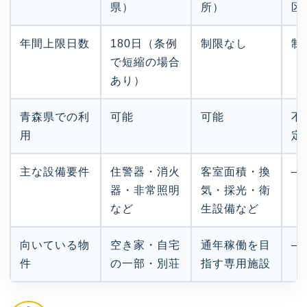
県）
所）
区
年間上限日数
180日（条例
制限なし
制
で短縮の場合
あり）
青森県での利
可能
可能
不
用
定
主な設備要件
住警器・消火
客室面積・換
—
器・非常照明
気・採光・衛
など
生設備など
向いている物
空き家・自宅
通年稼働を目
—
件
の一部・別荘
指す専用施設