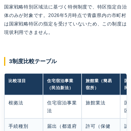
国家戦略特別区域法に基づく特例制度で、特区指定自治
体のみが対象です。2026年5月時点で青森県内の市町村
は国家戦略特区の指定を受けていないため、この制度は
現状利用できません。
3制度比較テーブル
比較項目
住宅宿泊事業
旅館業（簡易
国
（民泊新法）
宿所）
民
根拠法
住宅宿泊事業
旅館業法
国
法
区
手続種別
届出（都道府
許可（保健
認