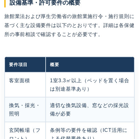
設備基準・許可要件の概要
旅館業法および厚生労働省の旅館業施行令・施行規則に
基づく主な設備要件は以下のとおりです。詳細は各保健
所の事前相談で確認することが必要です。
要件項目
概要
客室面積
1室3.3㎡以上（ベッドを置く場合
は別途基準あり）
換気・採光・
適切な換気設備、窓などの採光設
照明
備が必要
玄関帳場（フ
条例等の要件を確認（ICT活用に
ロント）
よる代替要件あり）