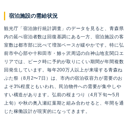
宿泊施設の需給状況
観光庁「宿泊旅行統計調査」のデータを見ると、青森県
内の延べ宿泊者数は回復基調にある一方、宿泊施設の客
室数は都市部に比べて増加ペースが緩やかです。特に弘
前市中心部や十和田市・鯵ヶ沢周辺の白神山地玄関口エ
リアでは、ピーク時に予約が取りにくい期間が年間複数
回発生しています。毎年200万人以上が来場する青森ね
ぶた祭（8月2〜7日）は、市内の宿泊収容力が需要のお
よそ3%程度ともいわれ、民泊物件への需要が集中しや
すい構造があります。弘前の桜まつり（4月下旬〜5月
上旬）や秋の奥入瀬紅葉期と組み合わせると、年間を通
じた稼働設計が現実的になってきます。