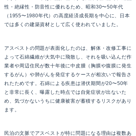
性・絶縁性・防音性に優れるため、昭和30〜50年代
（1955〜1980年代）の高度経済成長期を中心に、日本
では多くの建築資材として広く使われていました。
アスベストの問題が表面化したのは、解体・改修工事に
よって石綿繊維が大気中に飛散し、それを吸い込んだ作
業者や周辺住民が数十年後に中皮腫（胸膜や腹膜に発生
するがん）や肺がんを発症するケースが相次いで報告さ
れたためです。石綿による疾患は潜伏期間が20〜50年
と非常に長く、曝露した時点では自覚症状が出ないた
め、気づかないうちに健康被害が蓄積するリスクがあり
ます。
民泊の文脈でアスベストが特に問題になる理由は複数あ