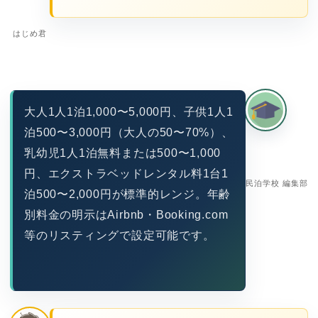
はじめ君
大人1人1泊1,000〜5,000円、子供1人1
泊500〜3,000円（大人の50〜70%）、
乳幼児1人1泊無料または500〜1,000
円、エクストラベッドレンタル料1台1
民泊学校 編集部
泊500〜2,000円が標準的レンジ。年齢
別料金の明示はAirbnb・Booking.com
等のリスティングで設定可能です。