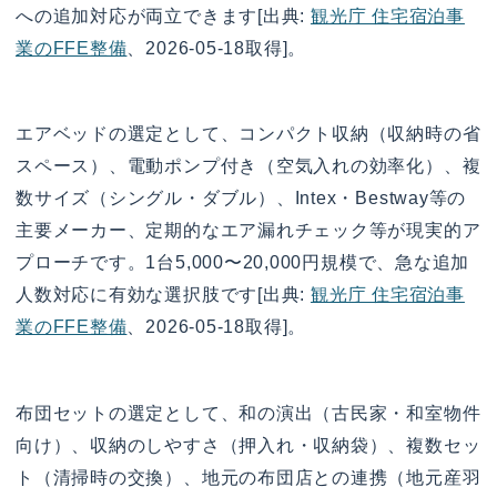
への追加対応が両立できます[出典:
観光庁 住宅宿泊事
業のFFE整備
、2026-05-18取得]。
エアベッドの選定として、コンパクト収納（収納時の省
スペース）、電動ポンプ付き（空気入れの効率化）、複
数サイズ（シングル・ダブル）、Intex・Bestway等の
主要メーカー、定期的なエア漏れチェック等が現実的ア
プローチです。1台5,000〜20,000円規模で、急な追加
人数対応に有効な選択肢です[出典:
観光庁 住宅宿泊事
業のFFE整備
、2026-05-18取得]。
布団セットの選定として、和の演出（古民家・和室物件
向け）、収納のしやすさ（押入れ・収納袋）、複数セッ
ト（清掃時の交換）、地元の布団店との連携（地元産羽