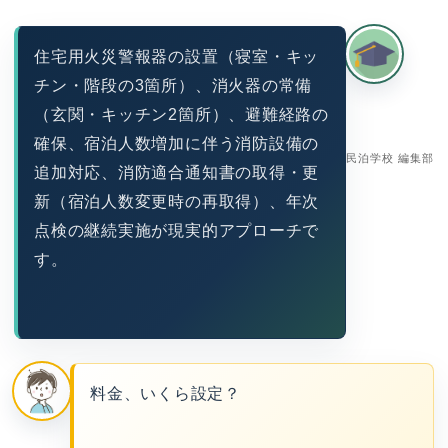
住宅用火災警報器の設置（寝室・キッ
チン・階段の3箇所）、消火器の常備
（玄関・キッチン2箇所）、避難経路の
確保、宿泊人数増加に伴う消防設備の
民泊学校 編集部
追加対応、消防適合通知書の取得・更
新（宿泊人数変更時の再取得）、年次
点検の継続実施が現実的アプローチで
す。
料金、いくら設定？