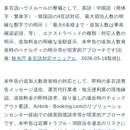
多言語ハウスルールの整備として、英語・中国語（簡体
字・繁体字）・韓国語の4言語対応、最大宿泊人数の明
確な数字での明示（「最大4名様まで・追加人数は事前
確認必須」等）、エクストラベッドの種類・対応人数の
明示、追加料金の明確な金額提示、未申告の追加人数発
覚時のペナルティの明示等が現実的アプローチです[出
典:
観光庁 多言語対応マニュアル
、2026-05-18取得]).
未申告の追加人数発覚時の対応として、即時の多言語警
告メッセージ送信、運営代行業者・地元便利屋の現地確
認、追加料金の即時請求、繰り返しの違反時のチェック
アウト要請、Airbnb・Booking.comのリゾリューショ
ンセンター経由での損害賠償請求等が現実的アプローチ
です。未申告は近隣トラブル・消防法令違反のリスクに