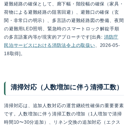
避難経路の確保として、廊下幅・階段幅の確保（家具・
荷物による避難経路の阻害回避）、避難口の確保（玄
関・非常口の明示）、多言語の避難経路図の整備、夜間
の避難用LED照明、緊急時のスマートロック解錠手順
の多言語案内等が現実的アプローチです[出典:
消防庁
民泊サービスにおける消防法令上の取扱い
、2026-05-
18取得]。
清掃対応（人数増加に伴う清掃工数）
清掃対応は、追加人数対応の運営継続性確保の重要要素
です。人数増加に伴う清掃工数の増加（1人増加で清掃
時間10〜30分追加）、リネン交換の追加対応（エクス