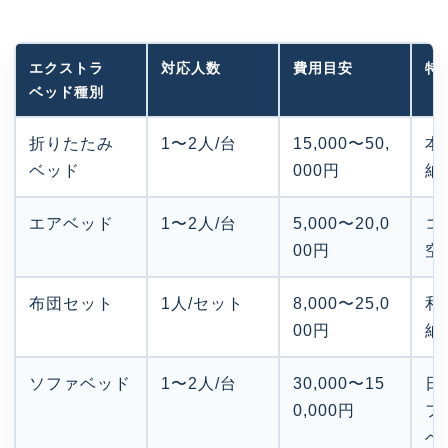
エクストラ
対応人数
費用目安
特
ベッド種別
折りたたみ
1〜2人/台
15,000〜50,
本
ベッド
000円
納
エアベッド
1〜2人/台
5,000〜20,0
コ
00円
空
布団セット
1人/セット
8,000〜25,0
和
00円
納
ソファベッド
1〜2人/台
30,000〜15
日
0,000円
フ
ベ