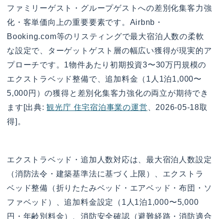
ファミリーゲスト・グループゲストへの差別化集客力強
化・客単価向上の重要要素です。Airbnb・
Booking.com等のリスティングで最大宿泊人数の柔軟
な設定で、ターゲットゲスト層の幅広い獲得が現実的ア
プローチです。1物件あたり初期投資3〜30万円規模の
エクストラベッド整備で、追加料金（1人1泊1,000〜
5,000円）の獲得と差別化集客力強化の両立が期待でき
ます[出典:
観光庁 住宅宿泊事業の運営
、2026-05-18取
得]。
エクストラベッド・追加人数対応は、最大宿泊人数設定
（消防法令・建築基準法に基づく上限）、エクストラ
ベッド整備（折りたたみベッド・エアベッド・布団・ソ
ファベッド）、追加料金設定（1人1泊1,000〜5,000
円・年齢別料金）、消防安全確認（避難経路・消防適合