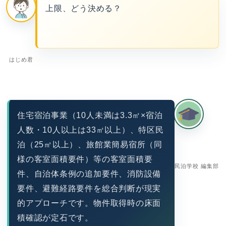
上限、どう決める？
はじめ君
住宅宿泊事業（10人未満は3.3㎡×宿泊
人数・10人以上は33㎡以上）、特区民
泊（25㎡以上）、旅館業簡易宿所（同
様の客室面積要件）等の客室面積要
民泊学校 編集部
件、自治体条例の追加要件、消防設備
要件、避難経路要件を総合判断が現実
的アプローチです。物件取得時の床面
積確認が定石です。