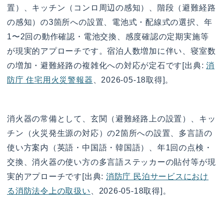
置）、キッチン（コンロ周辺の感知）、階段（避難経路
の感知）の3箇所への設置、電池式・配線式の選択、年
1〜2回の動作確認・電池交換、感度確認の定期実施等
が現実的アプローチです。宿泊人数増加に伴い、寝室数
の増加・避難経路の複雑化への対応が定石です[出典:
消
防庁 住宅用火災警報器
、2026-05-18取得]。
消火器の常備として、玄関（避難経路上の設置）、キッ
チン（火災発生源の対応）の2箇所への設置、多言語の
使い方案内（英語・中国語・韓国語）、年1回の点検・
交換、消火器の使い方の多言語ステッカーの貼付等が現
実的アプローチです[出典:
消防庁 民泊サービスにおけ
る消防法令上の取扱い
、2026-05-18取得]。