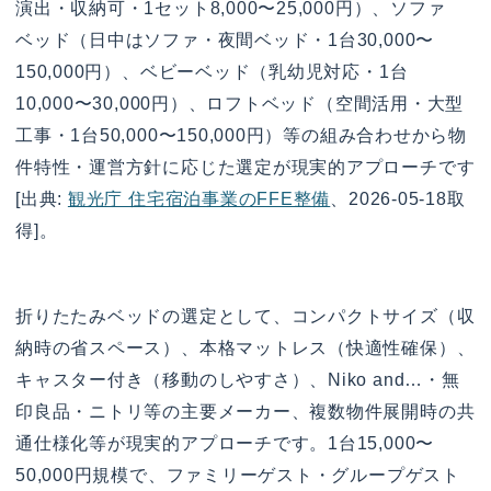
演出・収納可・1セット8,000〜25,000円）、ソファ
ベッド（日中はソファ・夜間ベッド・1台30,000〜
150,000円）、ベビーベッド（乳幼児対応・1台
10,000〜30,000円）、ロフトベッド（空間活用・大型
工事・1台50,000〜150,000円）等の組み合わせから物
件特性・運営方針に応じた選定が現実的アプローチです
[出典:
観光庁 住宅宿泊事業のFFE整備
、2026-05-18取
得]。
折りたたみベッドの選定として、コンパクトサイズ（収
納時の省スペース）、本格マットレス（快適性確保）、
キャスター付き（移動のしやすさ）、Niko and…・無
印良品・ニトリ等の主要メーカー、複数物件展開時の共
通仕様化等が現実的アプローチです。1台15,000〜
50,000円規模で、ファミリーゲスト・グループゲスト