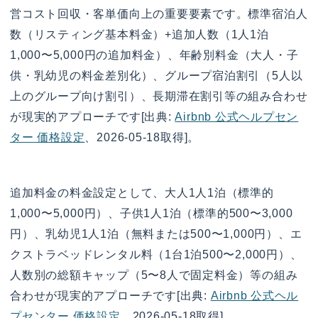
営コスト回収・客単価向上の重要要素です。標準宿泊人
数（リスティング基本料金）+追加人数（1人1泊
1,000〜5,000円の追加料金）、年齢別料金（大人・子
供・乳幼児の料金差別化）、グループ宿泊割引（5人以
上のグループ向け割引）、長期滞在割引等の組み合わせ
が現実的アプローチです[出典:
Airbnb 公式ヘルプセン
ター 価格設定
、2026-05-18取得]。
追加料金の料金設定として、大人1人1泊（標準的
1,000〜5,000円）、子供1人1泊（標準的500〜3,000
円）、乳幼児1人1泊（無料または500〜1,000円）、エ
クストラベッドレンタル料（1台1泊500〜2,000円）、
人数別の総額キャップ（5〜8人で固定料金）等の組み
合わせが現実的アプローチです[出典:
Airbnb 公式ヘル
プセンター 価格設定
、2026-05-18取得]。