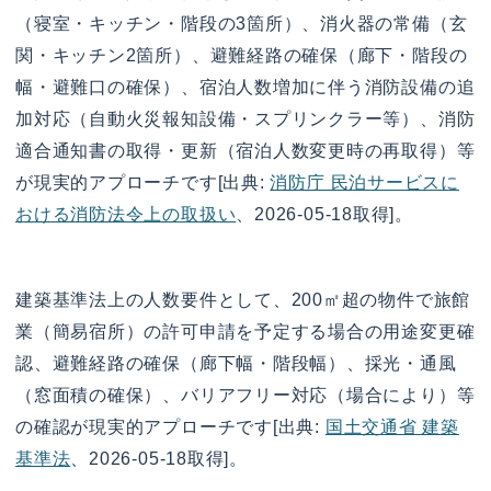
（寝室・キッチン・階段の3箇所）、消火器の常備（玄
関・キッチン2箇所）、避難経路の確保（廊下・階段の
幅・避難口の確保）、宿泊人数増加に伴う消防設備の追
加対応（自動火災報知設備・スプリンクラー等）、消防
適合通知書の取得・更新（宿泊人数変更時の再取得）等
が現実的アプローチです[出典:
消防庁 民泊サービスに
おける消防法令上の取扱い
、2026-05-18取得]。
建築基準法上の人数要件として、200㎡超の物件で旅館
業（簡易宿所）の許可申請を予定する場合の用途変更確
認、避難経路の確保（廊下幅・階段幅）、採光・通風
（窓面積の確保）、バリアフリー対応（場合により）等
の確認が現実的アプローチです[出典:
国土交通省 建築
基準法
、2026-05-18取得]。