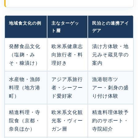
地域食文化の例
主なターゲッ
民泊との連携アイ
ト層
デア
発酵食品文化
欧米系健康志
漬け方体験・地
（塩麹・み
向旅行者・料
元みそ蔵見学の
そ・糠漬け）
理好き
案内
水産物・漁師
アジア系旅行
漁港朝市ツ
料理（地方港
者・シーフー
アー・刺身の盛
町）
ド愛好家
り付け体験
精進料理・寺
欧米系文化観
精進料理体験予
院食（京都・
光客・ヴィー
約のサポート・
奈良ほか）
ガン層
寺院紹介