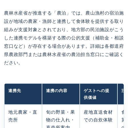
農林水産省が推進する「農泊」では、農山漁村の宿泊施
設が地域の農家・漁師と連携して食体験を提供する取り
組みが支援対象とされており、地方部の民泊施設がこう
した連携モデルを構築する際の公的支援（補助金・相談
窓口など）が存在する場合があります。詳細は各都道府
県農政部門または農林水産省の農泊担当窓口にご確認く
ださい。
連携先
連携の内容
ゲストへの提
注
供価値
地元農家・直
旬の野菜・果
産地直送食材
食
売所
物の仕入れ・
での自炊体験
算
直売所案内
の