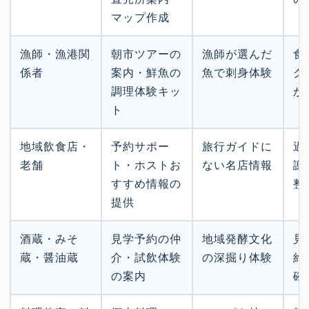
マップ作成
漁師・漁港関
朝市ツアーの
漁師が選んだ
食
係者
案内・鮮魚の
魚で刺身体験
ク
調理体験キッ
が
ト
地域飲食店・
予約サポー
旅行ガイドに
過
老舗
ト・ホストお
ない名店情報
謝
すすめ情報の
整
提供
酒蔵・みそ
見学予約の仲
地域発酵文化
見
蔵・醤油蔵
介・試飲体験
の深掘り体験
約
の案内
確