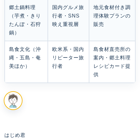
郷土鍋料理
国内グルメ旅
地元食材付き調
（芋煮・きり
行者・SNS
理体験プランの
たんぽ・石狩
映え重視層
販売
鍋）
島食文化（沖
欧米系・国内
島食材直売所の
縄・五島・奄
リピーター旅
案内・郷土料理
美ほか）
行者
レシピカード提
供
はじめ君