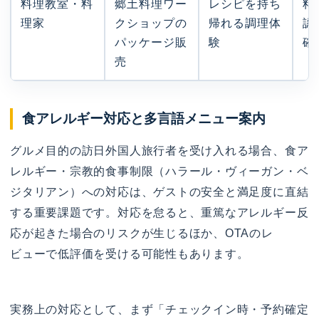
料理教室・料
郷土料理ワー
レシピを持ち
料
理家
クショップの
帰れる調理体
認
パッケージ販
験
確
売
食アレルギー対応と多言語メニュー案内
グルメ目的の訪日外国人旅行者を受け入れる場合、食ア
レルギー・宗教的食事制限（ハラール・ヴィーガン・ベ
ジタリアン）への対応は、ゲストの安全と満足度に直結
する重要課題です。対応を怠ると、重篤なアレルギー反
応が起きた場合のリスクが生じるほか、OTAのレ
ビューで低評価を受ける可能性もあります。
実務上の対応として、まず「チェックイン時・予約確定