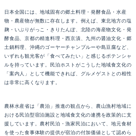
日本全国には、地域固有の郷土料理・発酵食品・水産
物・農産物が無数に存在します。例えば、東北地方の塩
麹・いぶりがっこ・きりたんぽ、北陸の海産物文化・発
酵食品、京都の精進料理・西京漬、九州の醤油文化・郷
土鍋料理、沖縄のゴーヤーチャンプルーや島豆腐など、
いずれも観光客が「食べてみたい」と感じるポテンシャ
ルを持っています。民泊ホストがこうした地域食文化の
「案内人」として機能できれば、グルメゲストとの相性
は非常に高くなります。
農林水産省は「農泊」推進の観点から、農山漁村地域に
おける民泊型宿泊施設と地域食文化の連携を政策的に支
援しています。農村民泊・漁家民泊において、地元食材
を使った食事体験の提供が宿泊の付加価値として認めら