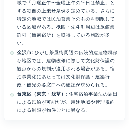
域で「月曜正午〜金曜正午の平日は禁止」と
する独自の上乗せ条例を定めている。さらに
特定の地域では民泊営業そのものを制限して
いる区域がある。祇園・先斗町周辺は旅館業
許可（簡易宿所）を取得している施設が多
い。
金沢市
: ひがし茶屋街周辺の伝統的建造物群保
存地区では、建物改修に際して文化財保護の
観点からの規制が適用される場合がある。宿
泊事業化にあたっては文化財保護・建築行
政・観光の各窓口への確認が求められる。
台東区（東京・浅草）
: 住宅宿泊事業法の届出
による民泊が可能だが、用途地域や管理規約
による制限が物件ごとに異なる。