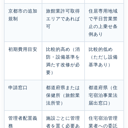
京都市の追加
旅館業許可取得
住居専用地域
規制
エリアであれば
で平日営業禁
可
止の上乗せ条
例あり
初期費用目安
比較的高め（消
比較的低め
防・設備基準を
（ただし設備
満たす改修が必
基準あり）
要）
申請窓口
都道府県または
都道府県（住
保健所（旅館業
宅宿泊事業法
法所管）
届出窓口）
管理者配置義
施設ごとに管理
住宅宿泊管理
務
者を置く必要あ
業者への委託