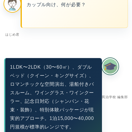
カップル向け、何が必要？
はじめ君
1LDK〜2LDK（30〜60㎡）、ダブル
ベッド（クイーン・キングサイズ）、
ロマンチックな空間演出、湯船付きバ
スルーム、ワイングラス・ワインクー
民泊学校 編集部
ラー、記念日対応（シャンパン・花
束・装飾）、特別体験パッケージが現
実的アプローチ。1泊15,000〜40,000
円規模が標準的レンジです。