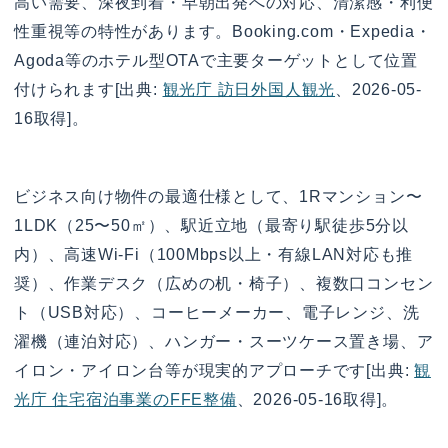
高い需要、深夜到着・早朝出発への対応、清潔感・利便
性重視等の特性があります。Booking.com・Expedia・
Agoda等のホテル型OTAで主要ターゲットとして位置
付けられます[出典:
観光庁 訪日外国人観光
、2026-05-
16取得]。
ビジネス向け物件の最適仕様として、1Rマンション〜
1LDK（25〜50㎡）、駅近立地（最寄り駅徒歩5分以
内）、高速Wi-Fi（100Mbps以上・有線LAN対応も推
奨）、作業デスク（広めの机・椅子）、複数口コンセン
ト（USB対応）、コーヒーメーカー、電子レンジ、洗
濯機（連泊対応）、ハンガー・スーツケース置き場、ア
イロン・アイロン台等が現実的アプローチです[出典:
観
光庁 住宅宿泊事業のFFE整備
、2026-05-16取得]。