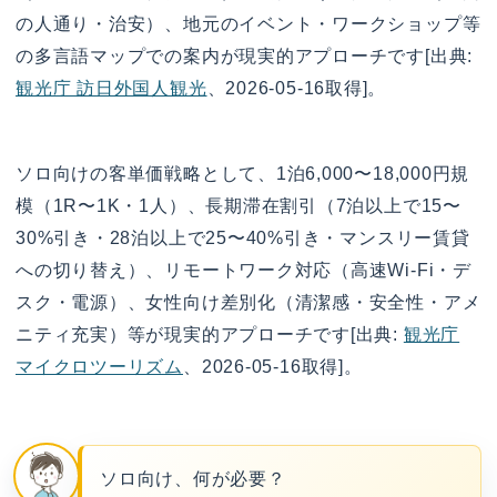
の人通り・治安）、地元のイベント・ワークショップ等
の多言語マップでの案内が現実的アプローチです[出典:
観光庁 訪日外国人観光
、2026-05-16取得]。
ソロ向けの客単価戦略として、1泊6,000〜18,000円規
模（1R〜1K・1人）、長期滞在割引（7泊以上で15〜
30%引き・28泊以上で25〜40%引き・マンスリー賃貸
への切り替え）、リモートワーク対応（高速Wi-Fi・デ
スク・電源）、女性向け差別化（清潔感・安全性・アメ
ニティ充実）等が現実的アプローチです[出典:
観光庁
マイクロツーリズム
、2026-05-16取得]。
ソロ向け、何が必要？