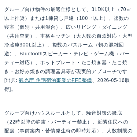
グループ向け物件の最適仕様として、3LDK以上（70㎡
以上推奨）または1棟貸し戸建（100㎡以上）、複数の
寝室（個別・共用混合）、広いリビング・ダイニング
（共用空間）、本格キッチン（大人数の自炊対応・大型
冷蔵庫300L以上）、複数のバスルーム（朝の混雑回
避）、Bluetoothスピーカー・テレビ・ゲーム機（パー
ティー対応）、ホットプレート・たこ焼き器・たこ焼
き・お好み焼きの調理器具等が現実的アプローチです
[出典:
観光庁 住宅宿泊事業のFFE整備
、2026-05-16取
得]。
グループ向けハウスルールとして、騒音対策の徹底
（22時以降の静粛・パーティー禁止）、近隣住民への
配慮（事前案内・苦情発生時の即時対応）、人数制限の