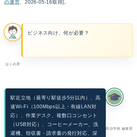
の運営
、2026-05-16取得]。
ビジネス向け、何が必要？
はじめ君
駅近立地（最寄り駅徒歩5分以内）、高
速Wi-Fi（100Mbps以上・有線LAN対
応）、作業デスク、複数口コンセント
（USB対応）、コーヒーメーカー、洗
民泊学校 編集部
濯機、領収書・請求書の発行対応、深