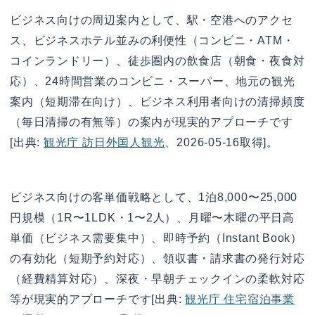
ビジネス向けの周辺案内として、駅・空港へのアクセ
ス、ビジネスホテル並みの利便性（コンビニ・ATM・
コインランドリー）、徒歩圏内の飲食店（朝食・夜食対
応）、24時間営業のコンビニ・スーパー、地元の観光
案内（短期滞在向け）、ビジネス利用者向けの清掃頻度
（毎日清掃の有無等）の案内が現実的アプローチです
[出典:
観光庁 訪日外国人観光
、2026-05-16取得]。
ビジネス向けの客単価戦略として、1泊8,000〜25,000
円規模（1R〜1LDK・1〜2人）、月曜〜木曜の平日高
単価（ビジネス需要集中）、即時予約（Instant Book）
の有効化（短期予約対応）、領収書・請求書の発行対応
（経費精算対応）、深夜・早朝チェックインの柔軟対応
等が現実的アプローチです[出典:
観光庁 住宅宿泊事業