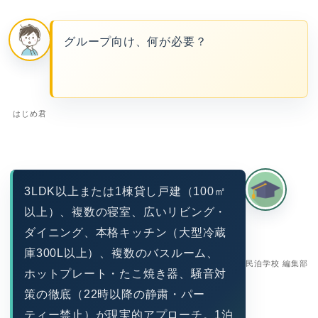
グループ向け、何が必要？
はじめ君
3LDK以上または1棟貸し戸建（100㎡
以上）、複数の寝室、広いリビング・
ダイニング、本格キッチン（大型冷蔵
庫300L以上）、複数のバスルーム、
民泊学校 編集部
ホットプレート・たこ焼き器、騒音対
策の徹底（22時以降の静粛・パー
ティー禁止）が現実的アプローチ。1泊