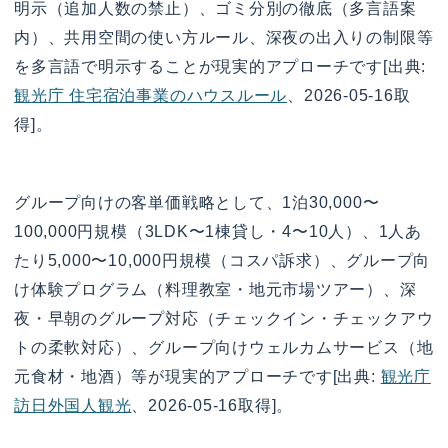
明示（追加人数の禁止）、ゴミ分別の徹底（多言語案
内）、共用空間の使い方ルール、深夜の出入りの制限等
を多言語で明示することが現実的アプローチです[出典:
観光庁 住宅宿泊事業のハウスルール
、2026-05-16取
得]。
グループ向けの客単価戦略として、1泊30,000〜
100,000円規模（3LDK〜1棟貸し・4〜10人）、1人あ
たり5,000〜10,000円規模（コスパ訴求）、グループ向
け体験プログラム（料理教室・地元市場ツアー）、深
夜・早朝のグループ対応（チェックイン・チェックアウ
トの柔軟対応）、グループ向けウェルカムサービス（地
元食材・地酒）等が現実的アプローチです[出典:
観光庁
訪日外国人観光
、2026-05-16取得]。