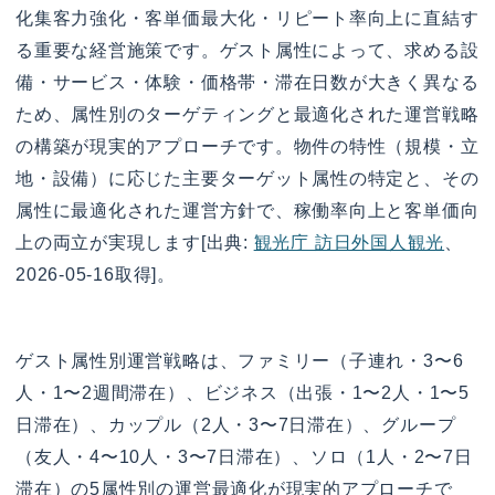
化集客力強化・客単価最大化・リピート率向上に直結す
る重要な経営施策です。ゲスト属性によって、求める設
備・サービス・体験・価格帯・滞在日数が大きく異なる
ため、属性別のターゲティングと最適化された運営戦略
の構築が現実的アプローチです。物件の特性（規模・立
地・設備）に応じた主要ターゲット属性の特定と、その
属性に最適化された運営方針で、稼働率向上と客単価向
上の両立が実現します[出典:
観光庁 訪日外国人観光
、
2026-05-16取得]。
ゲスト属性別運営戦略は、ファミリー（子連れ・3〜6
人・1〜2週間滞在）、ビジネス（出張・1〜2人・1〜5
日滞在）、カップル（2人・3〜7日滞在）、グループ
（友人・4〜10人・3〜7日滞在）、ソロ（1人・2〜7日
滞在）の5属性別の運営最適化が現実的アプローチで