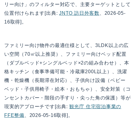
リー向け」のフィルター対応で、主要ターゲットとして
位置付けられます[出典:
JNTO 訪日外客数
、2026-05-
16取得]。
ファミリー向け物件の最適仕様として、3LDK以上の広
い空間（70㎡以上推奨）、ファミリー向けベッド配置
（ダブルベッド+シングルベッド×2の組み合わせ）、本
格キッチン（食事準備可能・冷蔵庫200L以上）、洗濯
機・乾燥機（長期滞在対応）、子供向け設備（ベビー
ベッド・子供用椅子・絵本・おもちゃ）、安全対策（コ
ンセントカバー・階段の手すり・尖った角の保護）等が
現実的アプローチです[出典:
観光庁 住宅宿泊事業の
FFE整備
、2026-05-16取得]。