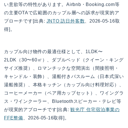
い意欲等の特性があります。Airbnb・Booking.com等
の主要OTAで広範囲のカップル層への訴求が現実的ア
プローチです[出典:
JNTO 訪日外客数
、2026-05-16取
得]。
カップル向け物件の最適仕様として、1LDK〜
2LDK（30〜60㎡）、ダブルベッド（クイーン・キング
サイズ推奨）、ロマンチックな空間演出（間接照明・
キャンドル・装飾）、湯船付きバスルーム（日本式深い
湯船推奨）、本格キッチン（カップル向け料理対応）、
コーヒーメーカー（ペア用カップセット）、ワイングラ
ス・ワインクーラー、Bluetoothスピーカー・テレビ等
が現実的アプローチです[出典:
観光庁 住宅宿泊事業の
FFE整備
、2026-05-16取得]。