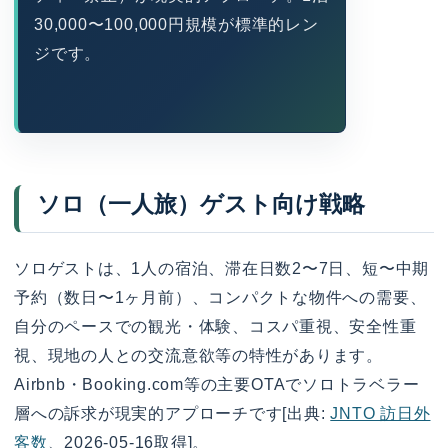
30,000〜100,000円規模が標準的レン
ジです。
ソロ（一人旅）ゲスト向け戦略
ソロゲストは、1人の宿泊、滞在日数2〜7日、短〜中期
予約（数日〜1ヶ月前）、コンパクトな物件への需要、
自分のペースでの観光・体験、コスパ重視、安全性重
視、現地の人との交流意欲等の特性があります。
Airbnb・Booking.com等の主要OTAでソロトラベラー
層への訴求が現実的アプローチです[出典:
JNTO 訪日外
客数
、2026-05-16取得]。