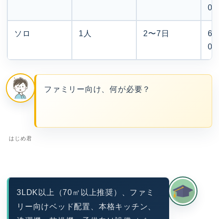
0,
ソロ
1人
2〜7日
6,
0
ファミリー向け、何が必要？
はじめ君
3LDK以上（70㎡以上推奨）、ファミ
リー向けベッド配置、本格キッチン、