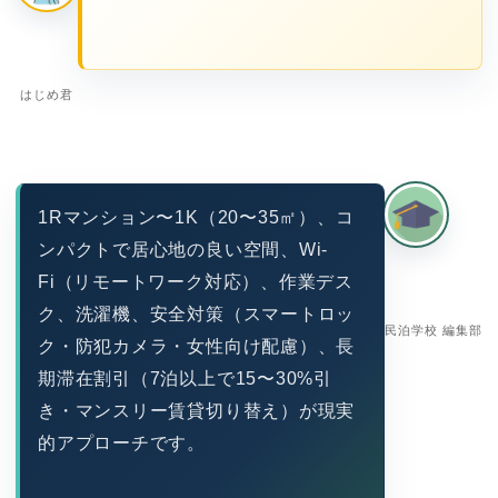
はじめ君
1Rマンション〜1K（20〜35㎡）、コ
ンパクトで居心地の良い空間、Wi-
Fi（リモートワーク対応）、作業デス
ク、洗濯機、安全対策（スマートロッ
民泊学校 編集部
ク・防犯カメラ・女性向け配慮）、長
期滞在割引（7泊以上で15〜30%引
き・マンスリー賃貸切り替え）が現実
的アプローチです。