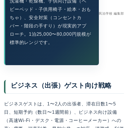
洗濯機・乾燥機、子供向け設備（ベ
ビーベッド・子供用椅子・絵本・おも
民泊学校 編集部
ちゃ）、安全対策（コンセントカ
バー・階段の手すり）が現実的アプ
ローチ。1泊25,000〜80,000円規模が
標準的レンジです。
ビジネス（出張）ゲスト向け戦略
ビジネスゲストは、1〜2人の出張者、滞在日数1〜5
日、短期予約（数日〜1週間前）、ビジネス向け設備
（高速Wi-Fi・デスク・電源・コーヒーメーカー）への