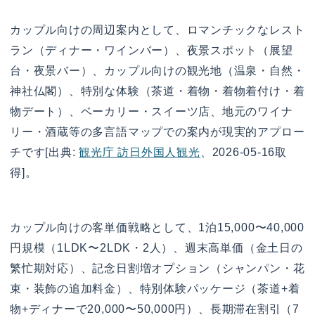
カップル向けの周辺案内として、ロマンチックなレスト
ラン（ディナー・ワインバー）、夜景スポット（展望
台・夜景バー）、カップル向けの観光地（温泉・自然・
神社仏閣）、特別な体験（茶道・着物・着物着付け・着
物デート）、ベーカリー・スイーツ店、地元のワイナ
リー・酒蔵等の多言語マップでの案内が現実的アプロー
チです[出典:
観光庁 訪日外国人観光
、2026-05-16取
得]。
カップル向けの客単価戦略として、1泊15,000〜40,000
円規模（1LDK〜2LDK・2人）、週末高単価（金土日の
繁忙期対応）、記念日割増オプション（シャンパン・花
束・装飾の追加料金）、特別体験パッケージ（茶道+着
物+ディナーで20,000〜50,000円）、長期滞在割引（7