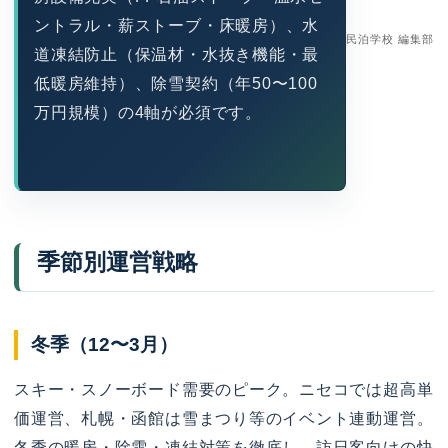
ントラル・薪ストーブ・床暖房）、水
民泊学校 編集部
道凍結防止（保温材・水抜き機能・最
低暖房維持）、除雪契約（年50〜100
万円規模）の4軸が必須です。
季節別運営戦略
冬季（12〜3月）
スキー・スノーボード需要のピーク。ニセコでは超高単
価運営、札幌・函館は雪まつり等のイベント連動運営。
冬季の暖房・除雪・凍結対策を徹底し、訪日客向けの快