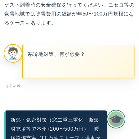
ゲスト到着時の安全確保を行ってください。ニセコ等の
豪雪地域では除雪費用の総額が年50〜100万円規模にな
るケースもあります。
寒冷地対策、何が必要？
はじめ君
断熱・気密対策（窓二重三重化・断熱
材充填等で本州+200〜500万円）、暖
房設備充実（FF石油ストーブ・温水セ