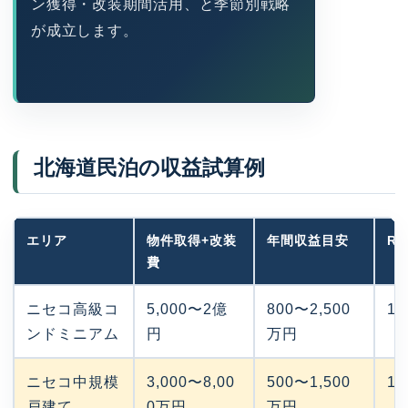
ン獲得・改装期間活用、と季節別戦略
が成立します。
北海道民泊の収益試算例
エリア
物件取得+改装
年間収益目安
R
費
ニセコ高級コ
5,000〜2億
800〜2,500
1
ンドミニアム
円
万円
ニセコ中規模
3,000〜8,00
500〜1,500
1
戸建て
0万円
万円