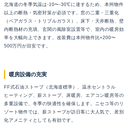
北海道の冬季気温は-10〜-30℃に達するため、本州物件
以上の断熱・気密対策が必須です。窓の二重・三重化
（ペアガラス・トリプルガラス）、床下・天井断熱、壁
内断熱材の充填、玄関の風除室設置等で、室内の暖房効
率を大幅向上できます。改装費は本州物件比+200〜
500万円が目安です。
暖房設備の充実
FF式石油ストーブ（北海道標準）、温水セントラル
ヒーティング、薪ストーブ、床暖房、エアコン暖房等の
多重設備で、冬季の快適性を確保します。ニセコ等のリ
ゾート物件では、薪ストーブが訪日客に大人気で、差別
化アメニティとしても有効です。