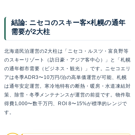
結論: ニセコのスキー客×札幌の通年
需要が2大柱
北海道民泊運営の2大柱は「ニセコ・ルスツ・富良野等
のスキーリゾート（訪日豪・アジア客中心）」と「札幌
の通年都市需要（ビジネス・観光）」です。ニセコエリ
アは冬季ADR3〜10万円/泊の高単価運営が可能、札幌
は通年安定運営。寒冷地特有の断熱・暖房・水道凍結対
策、除雪・冬季メンテナンスが運営の前提です。物件取
得費1,000〜数千万円、ROI 8〜15%が標準的レンジで
す。