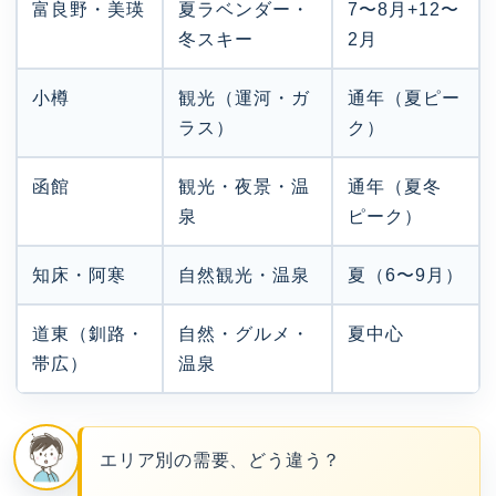
富良野・美瑛
夏ラベンダー・
7〜8月+12〜
冬スキー
2月
小樽
観光（運河・ガ
通年（夏ピー
ラス）
ク）
函館
観光・夜景・温
通年（夏冬
泉
ピーク）
知床・阿寒
自然観光・温泉
夏（6〜9月）
道東（釧路・
自然・グルメ・
夏中心
帯広）
温泉
エリア別の需要、どう違う？