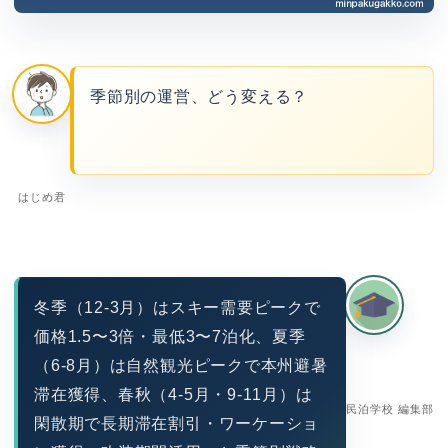
季節別の運営、どう変える？
はじめ君
冬季（12-3月）はスキー需要ピークで
価格1.5〜3倍・最低3〜7泊化、夏季
（6-8月）は自然観光ピークで本州避暑
滞在獲得、春秋（4-5月・9-11月）は
民泊学校 編集部
閑散期で長期滞在割引・ワーケーショ