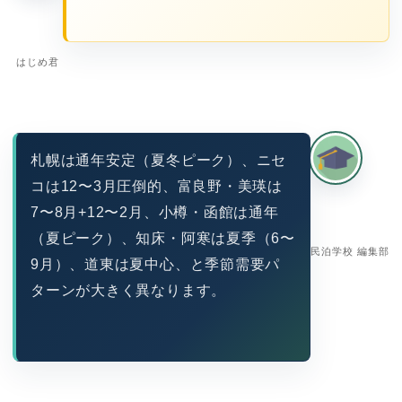
はじめ君
札幌は通年安定（夏冬ピーク）、ニセ
コは12〜3月圧倒的、富良野・美瑛は
7〜8月+12〜2月、小樽・函館は通年
（夏ピーク）、知床・阿寒は夏季（6〜
民泊学校 編集部
9月）、道東は夏中心、と季節需要パ
ターンが大きく異なります。