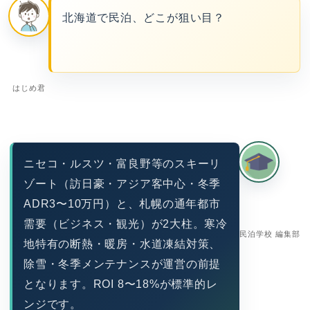
北海道で民泊、どこが狙い目？
はじめ君
ニセコ・ルスツ・富良野等のスキーリ
ゾート（訪日豪・アジア客中心・冬季
ADR3〜10万円）と、札幌の通年都市
需要（ビジネス・観光）が2大柱。寒冷
民泊学校 編集部
地特有の断熱・暖房・水道凍結対策、
除雪・冬季メンテナンスが運営の前提
となります。ROI 8〜18%が標準的レ
ンジです。