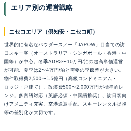
エリア別の運営戦略
ニセコエリア（倶知安・ニセコ町）
世界的に有名なパウダースノー「JAPOW」目当ての訪
日スキー客（オーストラリア・シンガポール・香港・中
国等）が中心。冬季ADR3〜10万円/泊の超高単価運営
が可能、夏季は2〜4万円/泊と需要の季節差が大きい。
物件取得費2,500〜1.5億円（高級コンドミニアム・
ロッジ・戸建て）、改装費500〜2,000万円が標準的レ
ンジ。多言語対応（英語必須・中国語推奨）、訪日客向
けアメニティ充実、空港送迎手配、スキーレンタル提携
等の差別化が大切です。