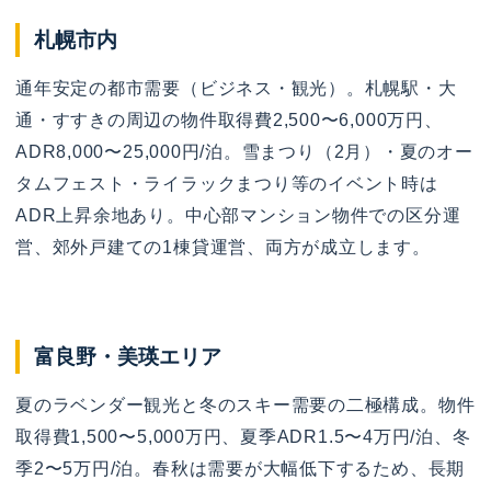
札幌市内
通年安定の都市需要（ビジネス・観光）。札幌駅・大
通・すすきの周辺の物件取得費2,500〜6,000万円、
ADR8,000〜25,000円/泊。雪まつり（2月）・夏のオー
タムフェスト・ライラックまつり等のイベント時は
ADR上昇余地あり。中心部マンション物件での区分運
営、郊外戸建ての1棟貸運営、両方が成立します。
富良野・美瑛エリア
夏のラベンダー観光と冬のスキー需要の二極構成。物件
取得費1,500〜5,000万円、夏季ADR1.5〜4万円/泊、冬
季2〜5万円/泊。春秋は需要が大幅低下するため、長期