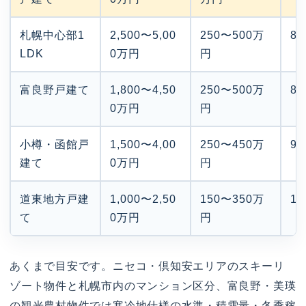
札幌中心部1
2,500〜5,00
250〜500万
8
LDK
0万円
円
富良野戸建て
1,800〜4,50
250〜500万
8
0万円
円
小樽・函館戸
1,500〜4,00
250〜450万
9
建て
0万円
円
道東地方戸建
1,000〜2,50
150〜350万
1
て
0万円
円
あくまで目安です。ニセコ・倶知安エリアのスキーリ
ゾート物件と札幌市内のマンション区分、富良野・美瑛
の観光農村物件では寒冷地仕様の水準・積雪量・冬季稼