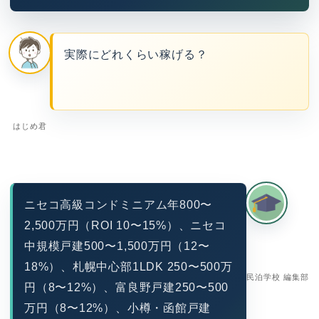
実際にどれくらい稼げる？
はじめ君
ニセコ高級コンドミニアム年800〜
2,500万円（ROI 10〜15%）、ニセコ
中規模戸建500〜1,500万円（12〜
18%）、札幌中心部1LDK 250〜500万
民泊学校 編集部
円（8〜12%）、富良野戸建250〜500
万円（8〜12%）、小樽・函館戸建