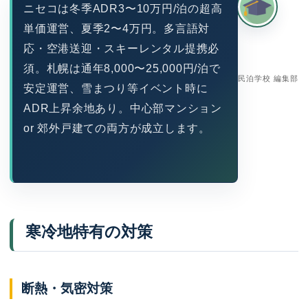
ニセコは冬季ADR3〜10万円/泊の超高
単価運営、夏季2〜4万円。多言語対
応・空港送迎・スキーレンタル提携必
須。札幌は通年8,000〜25,000円/泊で
民泊学校 編集部
安定運営、雪まつり等イベント時に
ADR上昇余地あり。中心部マンション
o​r 郊外戸建ての両方が成立します。
寒冷地特有の対策
断熱・気密対策