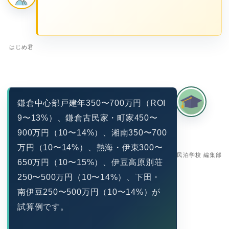
はじめ君
鎌倉中心部戸建年350〜700万円（ROI
9〜13%）、鎌倉古民家・町家450〜
900万円（10〜14%）、湘南350〜700
万円（10〜14%）、熱海・伊東300〜
民泊学校 編集部
650万円（10〜15%）、伊豆高原別荘
250〜500万円（10〜14%）、下田・
南伊豆250〜500万円（10〜14%）が
試算例です。