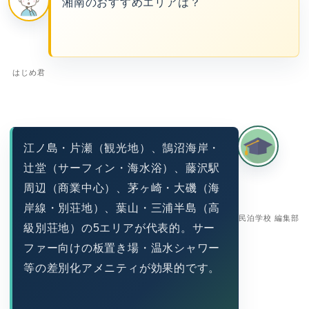
湘南のおすすめエリアは？
はじめ君
江ノ島・片瀬（観光地）、鵠沼海岸・
辻堂（サーフィン・海水浴）、藤沢駅
周辺（商業中心）、茅ヶ崎・大磯（海
岸線・別荘地）、葉山・三浦半島（高
民泊学校 編集部
級別荘地）の5エリアが代表的。サー
ファー向けの板置き場・温水シャワー
等の差別化アメニティが効果的です。