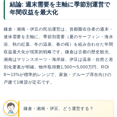
結論: 週末需要を主軸に季節別運営で
年間収益を最大化
鎌倉・湘南・伊豆の民泊運営は、首都圏在住者の週末・
連休需要を主軸に、季節別需要（夏のサーフィン・海水
浴、秋の紅葉、冬の温泉、春の桜）を組み合わせた年間
収益最大化が現実的戦略です。鎌倉は古都の歴史観光、
湘南はマリンスポーツ・海岸線、伊豆は温泉・自然と差
別化要素が明確。物件取得費1,500〜5,000万円、ROI
8〜13%が標準的レンジで、家族・グループ滞在向けの
戸建て1棟貸が定石です。
鎌倉・湘南・伊豆、どう運営する？