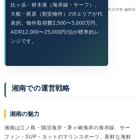
比ヶ浜・材木座（海岸線・サーフ）、
民泊学校 編集部
大船・梶原（割安物件）の5エリアが代
表的。物件取得費2,500〜5,000万円、
ADR12,000〜25,000円/泊が標準的レ
ンジです。
湘南での運営戦略
湘南の魅力
湘南は江ノ島・鵠沼海岸・茅ヶ崎海岸の海岸線、サー
フィン・SUP・ヨットのマリンスポーツ、新鮮な海鮮