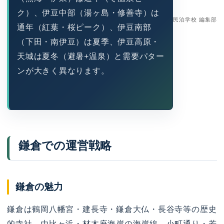
ク）、伊豆中部（湯ヶ島・修善寺）は
民泊学校 編集部
通年（紅葉・桜ピーク）、伊豆南部
（下田・南伊豆）は夏季、伊豆高原・
天城は夏冬（避暑+温泉）と需要パター
ンが大きく異なります。
鎌倉での運営戦略
鎌倉の魅力
鎌倉は鶴岡八幡宮・建長寺・鎌倉大仏・長谷寺等の歴史
的寺社、由比ヶ浜・材木座海岸の海岸線、小町通り・若