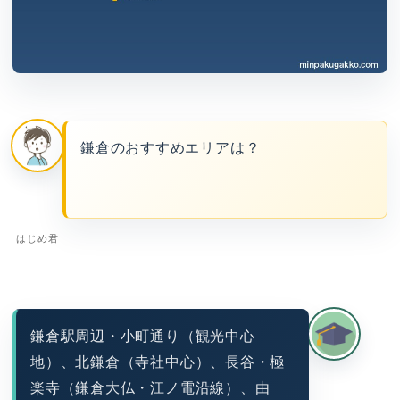
鎌倉のおすすめエリアは？
はじめ君
鎌倉駅周辺・小町通り（観光中心
地）、北鎌倉（寺社中心）、長谷・極
楽寺（鎌倉大仏・江ノ電沿線）、由