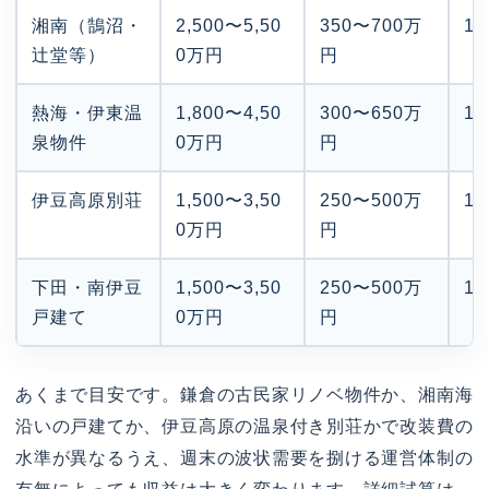
湘南（鵠沼・
2,500〜5,50
350〜700万
1
辻堂等）
0万円
円
熱海・伊東温
1,800〜4,50
300〜650万
1
泉物件
0万円
円
伊豆高原別荘
1,500〜3,50
250〜500万
1
0万円
円
下田・南伊豆
1,500〜3,50
250〜500万
1
戸建て
0万円
円
あくまで目安です。鎌倉の古民家リノベ物件か、湘南海
沿いの戸建てか、伊豆高原の温泉付き別荘かで改装費の
水準が異なるうえ、週末の波状需要を捌ける運営体制の