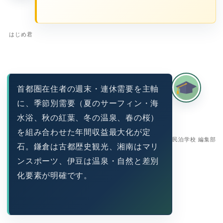
はじめ君
首都圏在住者の週末・連休需要を主軸
に、季節別需要（夏のサーフィン・海
水浴、秋の紅葉、冬の温泉、春の桜）
を組み合わせた年間収益最大化が定
民泊学校 編集部
石。鎌倉は古都歴史観光、湘南はマリ
ンスポーツ、伊豆は温泉・自然と差別
化要素が明確です。