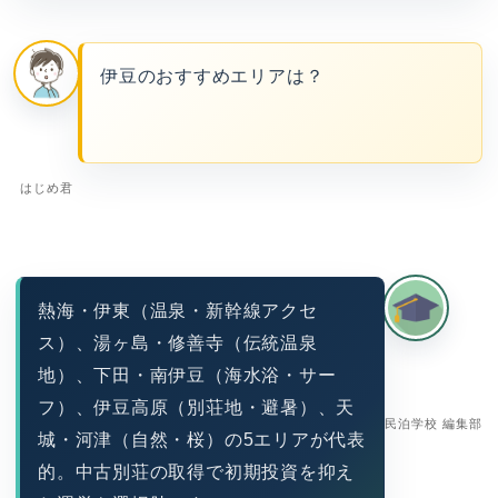
伊豆のおすすめエリアは？
はじめ君
熱海・伊東（温泉・新幹線アクセ
ス）、湯ヶ島・修善寺（伝統温泉
地）、下田・南伊豆（海水浴・サー
フ）、伊豆高原（別荘地・避暑）、天
民泊学校 編集部
城・河津（自然・桜）の5エリアが代表
的。中古別荘の取得で初期投資を抑え