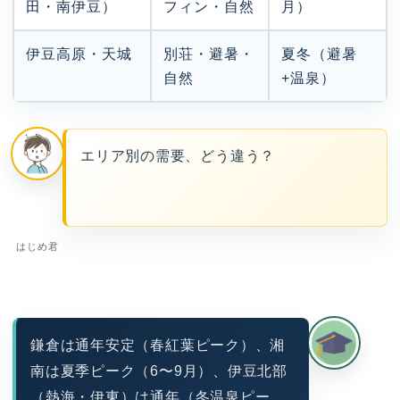
田・南伊豆）
フィン・自然
月）
伊豆高原・天城
別荘・避暑・
夏冬（避暑
自然
+温泉）
エリア別の需要、どう違う？
はじめ君
鎌倉は通年安定（春紅葉ピーク）、湘
南は夏季ピーク（6〜9月）、伊豆北部
（熱海・伊東）は通年（冬温泉ピー