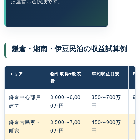
た運営も選択肢です。
鎌倉・湘南・伊豆民泊の収益試算例
エリア
物件取得+改装
年間収益目安
R
費
鎌倉中心部戸
3,000〜6,00
350〜700万
9
建て
0万円
円
鎌倉古民家・
3,500〜7,00
450〜900万
1
町家
0万円
円