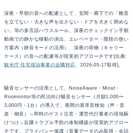
深夜・早朝の音への配慮として、玄関・廊下での「靴音
を立てない・大きな声を出さない・ドアを大きく閉めな
い」等の多言語ハウスルール、深夜のチェックイン手順
動画での静かな移動の演出、エレベーター・階段の使い
方案内（静音モードの活用）、深夜の荷物（キャリー
ケース）の音への配慮等が現実的アプローチです[出典:
観光庁 住宅宿泊事業の近隣対応
、2026-05-17取得]。
騒音センサーの活用として、NoiseAware・Minut・
Roomonitor等の民泊向け騒音センサー（月額1,000〜
3,000円・1台）の導入で、夜間の異常音検知（声・音
楽・物音）→即時のゲスト注意・運営代行業者の現地駆
けつけ→近隣トラブル予防の体制構築が現実的アプロー
チです。プライバシー保護（音量データのみ取得・会話