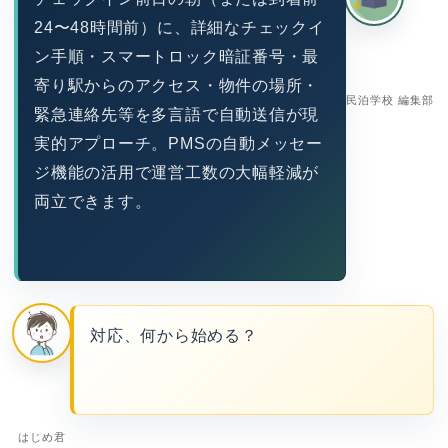
24〜48時間前）に、詳細なチェックイ
ン手順・スマートロック暗証番号・最
寄り駅からのアクセス・物件の場所・
民泊学校 編集部
緊急連絡先等を多言語で自動送信が現
実的アプローチ。PMSの自動メッセー
ジ機能の活用で運営工数の大幅軽減が
両立できます。
対応、何から始める？
はじめ君