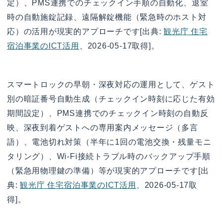
定）、PMS連携でのチェックイン手順の自動化、退室
時の自動施錠記録、遠隔解錠機能（緊急時のホスト対
応）の活用が現実的アプローチです[出典:
観光庁 住宅
宿泊事業のICT活用
、2026-05-17取得]。
スマートロックの早朝・深夜対応の運用として、ゲスト
別の暗証番号自動生成（チェックイン時刻に応じた有効
期間設定）、PMS連携でのチェックイン時刻の自動反
映、深夜到着ゲストへの専用案内メッセージ（多言
語）、電池切れ対策（半年に1回の電池交換・残量モニ
タリング）、Wi-Fi接続トラブル時のバックアップ手順
（緊急用物理鍵の準備）等が現実的アプローチです[出
典:
観光庁 住宅宿泊事業のICT活用
、2026-05-17取
得]。