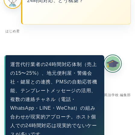
24時間対応、どう構築？
はじめ君
運営代行業者の24時間対応体制（売上
の15〜25%）、地元便利屋・警備会
社・鍵屋との連携、PMSの自動応答機
能、テンプレートメッセージの活用、
民泊学校 編集部
複数の連絡チャネル（電話・
WhatsApp・LINE・WeChat）の組み
合わせが現実的アプローチ。ホスト個
人での24時間対応は現実的でないケー
スが多いです。