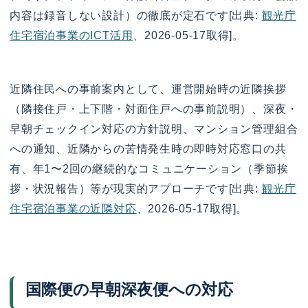
内容は録音しない設計）の徹底が定石です[出典:
観光庁
住宅宿泊事業のICT活用
、2026-05-17取得]。
近隣住民への事前案内として、運営開始時の近隣挨拶
（隣接住戸・上下階・対面住戸への事前説明）、深夜・
早朝チェックイン対応の方針説明、マンション管理組合
への通知、近隣からの苦情発生時の即時対応窓口の共
有、年1〜2回の継続的なコミュニケーション（季節挨
拶・状況報告）等が現実的アプローチです[出典:
観光庁
住宅宿泊事業の近隣対応
、2026-05-17取得]。
国際便の早朝深夜便への対応