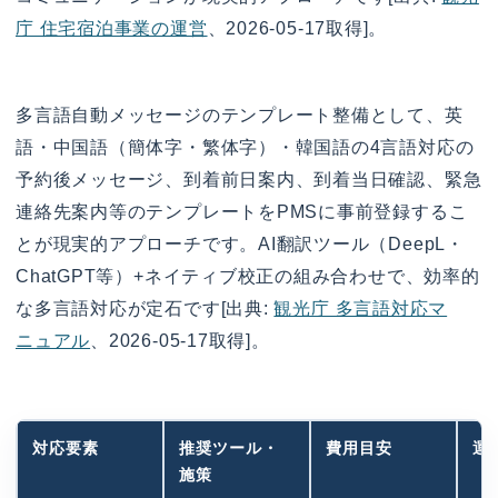
庁 住宅宿泊事業の運営
、2026-05-17取得]。
多言語自動メッセージのテンプレート整備として、英
語・中国語（簡体字・繁体字）・韓国語の4言語対応の
予約後メッセージ、到着前日案内、到着当日確認、緊急
連絡先案内等のテンプレートをPMSに事前登録するこ
とが現実的アプローチです。AI翻訳ツール（DeepL・
ChatGPT等）+ネイティブ校正の組み合わせで、効率的
な多言語対応が定石です[出典:
観光庁 多言語対応マ
ニュアル
、2026-05-17取得]。
対応要素
推奨ツール・
費用目安
運
施策