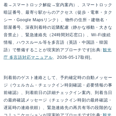
着→スマートロック解錠→室内案内）、スマートロック
暗証番号、最寄り駅からのアクセス（徒歩・電車・タク
シー・Google Mapsリンク）、物件の住所・建物名・
部屋番号、深夜到着時の近隣配慮（静かな移動・大きな
音禁止）、緊急連絡先（24時間対応窓口）、Wi-Fi接続
情報、ハウスルール等を多言語（英語・中国語・韓国
語）で整備することが現実的アプローチです[出典:
観光
庁 多言語対応マニュアル
、2026-05-17取得]。
到着前のゲスト連絡として、予約確定時の自動メッセー
ジ（ウェルカム・チェックイン時刻確認・必要情報の事
前確認）、到着前日の詳細チェックイン案内、到着当日
の最終確認メッセージ（チェックイン時刻の最終確認・
遅延時の連絡依頼）、緊急連絡先の再共有等の段階的な
コミュニケーションが現実的アプローチです[出典:
観光