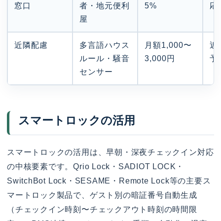
窓口
者・地元便利
5%
応
屋
近隣配慮
多言語ハウス
月額1,000〜
近
ルール・騒音
3,000円
予
センサー
スマートロックの活用
スマートロックの活用は、早朝・深夜チェックイン対応
の中核要素です。Qrio Lock・SADIOT LOCK・
SwitchBot Lock・SESAME・Remote Lock等の主要ス
マートロック製品で、ゲスト別の暗証番号自動生成
（チェックイン時刻〜チェックアウト時刻の時間限