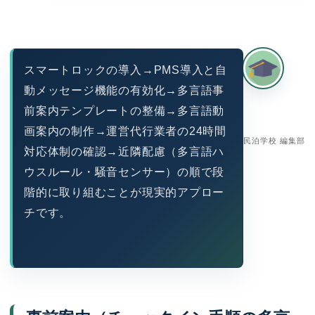
スマートロックの導入→PMS導入と自
動メッセージ機能の有効化→多言語事
前案内テンプレートの整備→多言語動
画案内の制作→運営代行業者の24時間
民泊学校 編集部
対応体制の確認→近隣配慮（多言語ハ
ウスルール・騒音センサー）の順で段
階的に取り組むことが現実的アプロー
チです。