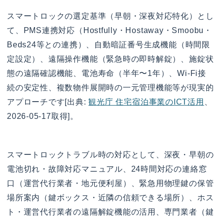
スマートロックの選定基準（早朝・深夜対応特化）とし
て、PMS連携対応（Hostfully・Hostaway・Smoobu・
Beds24等との連携）、自動暗証番号生成機能（時間限
定設定）、遠隔操作機能（緊急時の即時解錠）、施錠状
態の遠隔確認機能、電池寿命（半年〜1年）、Wi-Fi接
続の安定性、複数物件展開時の一元管理機能等が現実的
アプローチです[出典:
観光庁 住宅宿泊事業のICT活用
、
2026-05-17取得]。
スマートロックトラブル時の対応として、深夜・早朝の
電池切れ・故障対応マニュアル、24時間対応の連絡窓
口（運営代行業者・地元便利屋）、緊急用物理鍵の保管
場所案内（鍵ボックス・近隣の信頼できる場所）、ホス
ト・運営代行業者の遠隔解錠機能の活用、専門業者（鍵