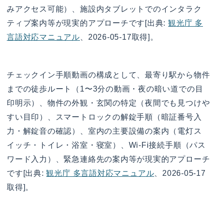
みアクセス可能）、施設内タブレットでのインタラク
ティブ案内等が現実的アプローチです[出典:
観光庁 多
言語対応マニュアル
、2026-05-17取得]。
チェックイン手順動画の構成として、最寄り駅から物件
までの徒歩ルート（1〜3分の動画・夜の暗い道での目
印明示）、物件の外観・玄関の特定（夜間でも見つけや
すい目印）、スマートロックの解錠手順（暗証番号入
力・解錠音の確認）、室内の主要設備の案内（電灯ス
イッチ・トイレ・浴室・寝室）、Wi-Fi接続手順（パス
ワード入力）、緊急連絡先の案内等が現実的アプローチ
です[出典:
観光庁 多言語対応マニュアル
、2026-05-17
取得]。