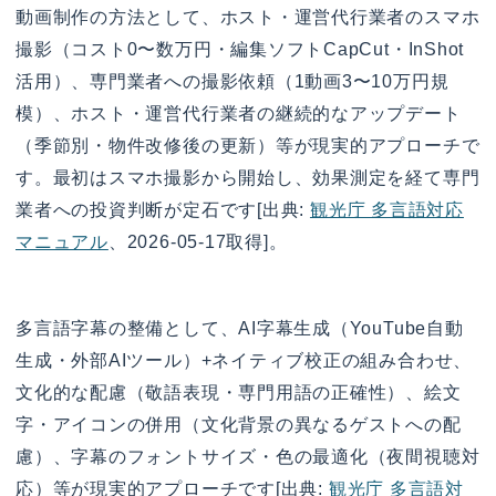
動画制作の方法として、ホスト・運営代行業者のスマホ
撮影（コスト0〜数万円・編集ソフトCapCut・InShot
活用）、専門業者への撮影依頼（1動画3〜10万円規
模）、ホスト・運営代行業者の継続的なアップデート
（季節別・物件改修後の更新）等が現実的アプローチで
す。最初はスマホ撮影から開始し、効果測定を経て専門
業者への投資判断が定石です[出典:
観光庁 多言語対応
マニュアル
、2026-05-17取得]。
多言語字幕の整備として、AI字幕生成（YouTube自動
生成・外部AIツール）+ネイティブ校正の組み合わせ、
文化的な配慮（敬語表現・専門用語の正確性）、絵文
字・アイコンの併用（文化背景の異なるゲストへの配
慮）、字幕のフォントサイズ・色の最適化（夜間視聴対
応）等が現実的アプローチです[出典:
観光庁 多言語対