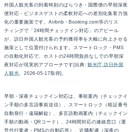
外国人観光客の到着時刻のばらつき・国際便の早朝深夜
便対応・ビジネスゲストの柔軟対応への差別化集客力強
化の重要施策です。Airbnb・Booking.com等のリス
ティングで「24時間チェックイン対応」のアピール
が、訪日外国人観光客の予約獲得率を大幅に向上させる
施策として位置付けられます。スマートロック・PMS
の自動化対応で、ホストの24時間負担なしでの早朝深
夜対応が現実的アプローチです[出典:
観光庁 訪日外国
人観光
、2026-05-17取得]。
早朝・深夜チェックイン対応は、事前案内（チェックイ
ン手順の多言語事前送信）、スマートロック（暗証番号
自動発行・遠隔解錠）、多言語動画案内（チェックイン
手順の動画・QRコード）、24時間対応の連絡窓口（運
営代行業者・PMSの自動応答）、近隣配慮（深夜の