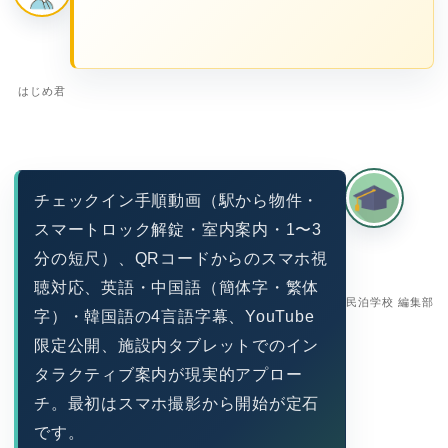
はじめ君
チェックイン手順動画（駅から物件・
スマートロック解錠・室内案内・1〜3
分の短尺）、QRコードからのスマホ視
聴対応、英語・中国語（簡体字・繁体
民泊学校 編集部
字）・韓国語の4言語字幕、YouTube
限定公開、施設内タブレットでのイン
タラクティブ案内が現実的アプロー
チ。最初はスマホ撮影から開始が定石
です。