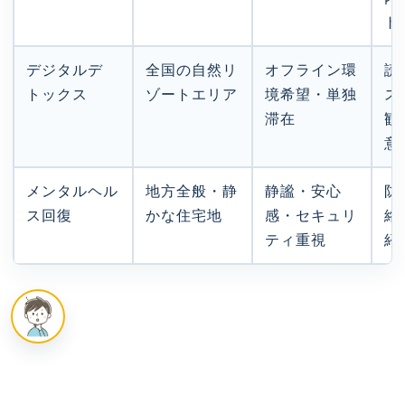
ト
デジタルデ
全国の自然リ
オフライン環
読
トックス
ゾートエリア
境希望・単独
ス
滞在
観
意
メンタルヘル
地方全般・静
静謐・安心
防
ス回復
かな住宅地
感・セキュリ
絡
ティ重視
紹