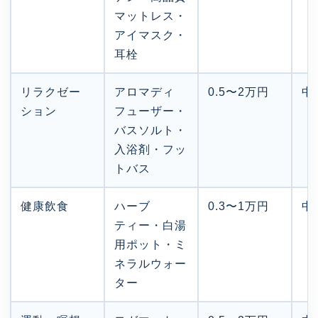
マットレス・
アイマスク・
耳栓
リラクゼー
アロマディ
0.5〜2万円
中
ション
フューザー・
バスソルト・
入浴剤・フッ
トバス
健康飲食
ハーブ
0.3〜1万円
中
ティー・白湯
用ポット・ミ
ネラルウォー
ター