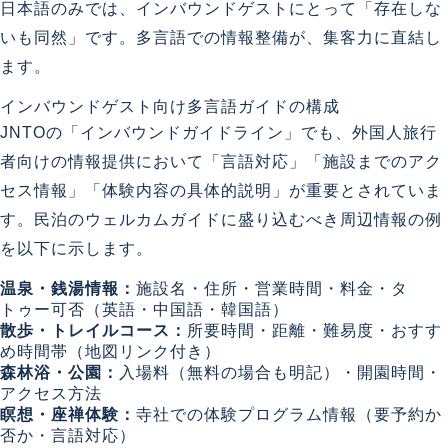
日本語のみでは、インバウンドゲストにとって「存在しな
いも同然」です。多言語での情報整備が、集客力に直結し
ます。
インバウンドゲスト向け多言語ガイドの構成
JNTOの「インバウンドガイドライン」でも、外国人旅行
者向けの情報提供において「言語対応」「施設までのアク
セス情報」「体験内容の具体的説明」が重要とされていま
す。民泊のウェルカムガイドに盛り込むべき周辺情報の例
を以下に示します。
温泉・銭湯情報：
施設名・住所・営業時間・料金・タ
トゥー可否（英語・中国語・韓国語）
散歩・トレイルコース：
所要時間・距離・難易度・おすす
め時間帯（地図リンク付き）
森林浴・公園：
入場料（無料の場合も明記）・開園時間・
アクセス方法
瞑想・座禅体験：
寺社での体験プログラム情報（要予約か
否か・言語対応）