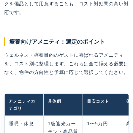
クを備品として用意することも、コスト対効果の高い対
応です。
療養向けアメニティ：選定のポイント
ウェルネス・療養目的のゲストに喜ばれるアメニティ
を、コスト別に整理します。これらは全て揃える必要は
なく、物件の方向性と予算に応じて選択してください。
アメニティカ
具体例
目安コスト
優
テゴリ
睡眠・休息
1級遮光カー
1〜5万円
高
テン・高品質