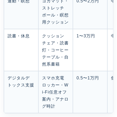
運動・瞑想
ヨガマット・
0.5〜2万円
中
ストレッチ
ポール・瞑想
用クッション
読書・休息
クッション
1〜3万円
中
チェア・読書
灯・コーヒー
テーブル・自
然系書籍
デジタルデ
スマホ充電
0.5〜1万円
低
トックス支援
ロッカー・W
i-Fi任意オフ
案内・アナロ
グ時計