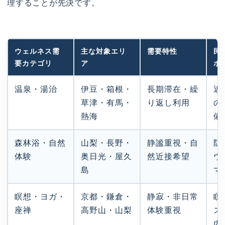
理することが先決です。
ウェルネス需
主な対象エリ
需要特性
民
要カテゴリ
ア
ポ
温泉・湯治
伊豆・箱根・
長期滞在・繰
近
草津・有馬・
り返し利用
の
熱海
備
森林浴・自然
山梨・長野・
静謐重視・自
防
体験
奥日光・屋久
然近接希望
ウ
島
マ
瞑想・ヨガ・
京都・鎌倉・
静寂・非日常
瞑
座禅
高野山・山梨
体験重視
ス
内