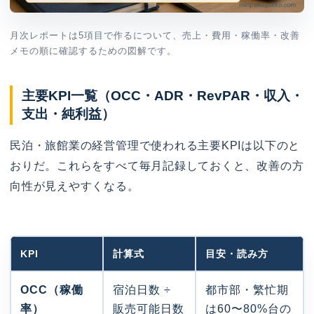
月次レポートは5項目で作るについて、売上・費用・稼働率・改善
メモの順に確認するための図解です。
主要KPI一覧（OCC・ADR・RevPAR・収入・
支出・純利益）
民泊・旅館業の経営管理で使われる主要KPIは以下のと
おりだ。これらをすべて毎月記録しておくと、改善の方
向性が見えやすくなる。
KPI
計算式
目安・読み方
OCC（稼働
宿泊日数 ÷
都市部・繁忙期
率）
販売可能日数
は60〜80%台の