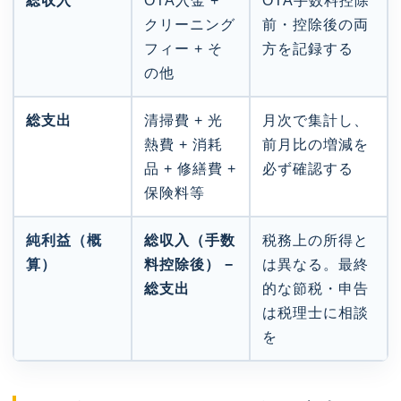
総収入
OTA入金 +
OTA手数料控除
クリーニング
前・控除後の両
フィー + そ
方を記録する
の他
総支出
清掃費 + 光
月次で集計し、
熱費 + 消耗
前月比の増減を
品 + 修繕費 +
必ず確認する
保険料等
純利益（概
総収入（手数
税務上の所得と
算）
料控除後） −
は異なる。最終
総支出
的な節税・申告
は税理士に相談
を