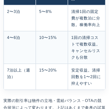
2〜3泊
5〜8%
清掃1回の固定
費が複数泊に分
散。稼働率向上
4〜6泊
10〜15%
1回の清掃コス
トで複数収益。
キャンセルリス
クも分散
7泊以上（週
15〜20%
安定収益。清掃
泊）
回数を1〜2回に
抑えやすい
実際の割引率は物件の立地・需給バランス・OTAの競
合状況によって変わります。上記はあくまで参考の試算