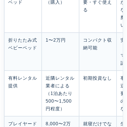
ベッド
（購入）
要・すぐ使え
が
る
な
魔
い
折りたたみ式
1〜2万円
コンパクト収
安
ベビーベッド
納可能
（
マ
認
有料レンタル
近隣レンタル
初期投資なし
事
提供
業者による
送
（1泊あたり
要
500〜1,500
の
円程度）
な
プレイヤード
8,000〜2万
就寝だけでな
生