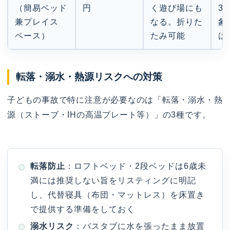
（簡易ベッド
円
く遊び場にも
3
兼プレイス
なる。折りた
象
ペース）
たみ可能
は
転落・溺水・熱源リスクへの対策
子どもの事故で特に注意が必要なのは「転落・溺水・熱
源（ストーブ・IHの高温プレート等）」の3種です。
転落防止
：ロフトベッド・2段ベッドは6歳未
満には推奨しない旨をリスティングに明記
し、代替寝具（布団・マットレス）を床置き
で提供する準備をしておく
溺水リスク
：バスタブに水を張ったまま放置