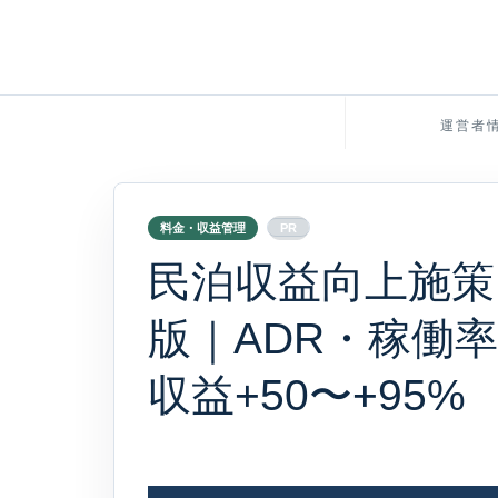
運営者
料金・収益管理
PR
民泊収益向上施策 
版｜ADR・稼働
収益+50〜+95%