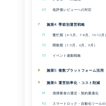
6.3
低評価レビューへの対応
7
施策4: 季節別運営戦略
7.1
繁忙期（4-5月、7-8月、10-12月
7.2
閑散期（1-3月、6月、9月）
7.3
イベント連動戦略
8
施策5: 複数プラットフォーム活用
9
施策6: 運営効率化・コスト削減
9.1
清掃業者の選定・契約最適化
9.2
スマートロック・自動化ツールの