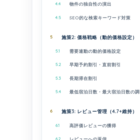
4.4
物件の独自性の演出
4.5
SEO的な検索キーワード対策
5
施策2: 価格戦略（動的価格設定）
5.1
需要連動の動的価格設定
5.2
早期予約割引・直前割引
5.3
長期滞在割引
5.4
最低宿泊日数・最大宿泊日数の調
6
施策3: レビュー管理（4.7+維持）
6.1
高評価レビューの獲得
6.2
レビューへの返信