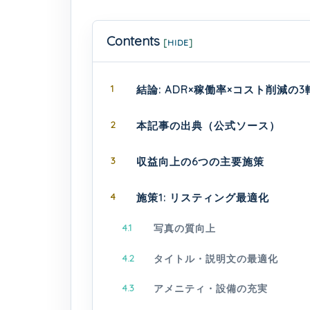
Contents
[
HIDE
]
1
結論: ADR×稼働率×コスト削減の
2
本記事の出典（公式ソース）
3
収益向上の6つの主要施策
4
施策1: リスティング最適化
4.1
写真の質向上
4.2
タイトル・説明文の最適化
4.3
アメニティ・設備の充実