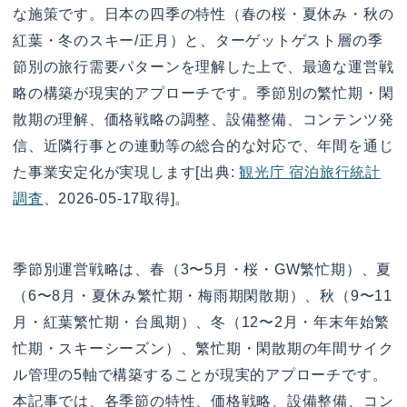
な施策です。日本の四季の特性（春の桜・夏休み・秋の
紅葉・冬のスキー/正月）と、ターゲットゲスト層の季
節別の旅行需要パターンを理解した上で、最適な運営戦
略の構築が現実的アプローチです。季節別の繁忙期・閑
散期の理解、価格戦略の調整、設備整備、コンテンツ発
信、近隣行事との連動等の総合的な対応で、年間を通じ
た事業安定化が実現します[出典:
観光庁 宿泊旅行統計
調査
、2026-05-17取得]。
季節別運営戦略は、春（3〜5月・桜・GW繁忙期）、夏
（6〜8月・夏休み繁忙期・梅雨期閑散期）、秋（9〜11
月・紅葉繁忙期・台風期）、冬（12〜2月・年末年始繁
忙期・スキーシーズン）、繁忙期・閑散期の年間サイク
ル管理の5軸で構築することが現実的アプローチです。
本記事では、各季節の特性、価格戦略、設備整備、コン