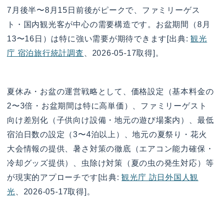
7月後半〜8月15日前後がピークで、ファミリーゲス
ト・国内観光客が中心の需要構造です。お盆期間（8月
13〜16日）は特に強い需要が期待できます[出典:
観光
庁 宿泊旅行統計調査
、2026-05-17取得]。
夏休み・お盆の運営戦略として、価格設定（基本料金の
2〜3倍・お盆期間は特に高単価）、ファミリーゲスト
向け差別化（子供向け設備・地元の遊び場案内）、最低
宿泊日数の設定（3〜4泊以上）、地元の夏祭り・花火
大会情報の提供、暑さ対策の徹底（エアコン能力確保・
冷却グッズ提供）、虫除け対策（夏の虫の発生対応）等
が現実的アプローチです[出典:
観光庁 訪日外国人観
光
、2026-05-17取得]。