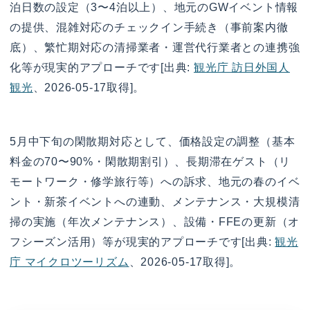
泊日数の設定（3〜4泊以上）、地元のGWイベント情報
の提供、混雑対応のチェックイン手続き（事前案内徹
底）、繁忙期対応の清掃業者・運営代行業者との連携強
化等が現実的アプローチです[出典:
観光庁 訪日外国人
観光
、2026-05-17取得]。
5月中下旬の閑散期対応として、価格設定の調整（基本
料金の70〜90%・閑散期割引）、長期滞在ゲスト（リ
モートワーク・修学旅行等）への訴求、地元の春のイベ
ント・新茶イベントへの連動、メンテナンス・大規模清
掃の実施（年次メンテナンス）、設備・FFEの更新（オ
フシーズン活用）等が現実的アプローチです[出典:
観光
庁 マイクロツーリズム
、2026-05-17取得]。