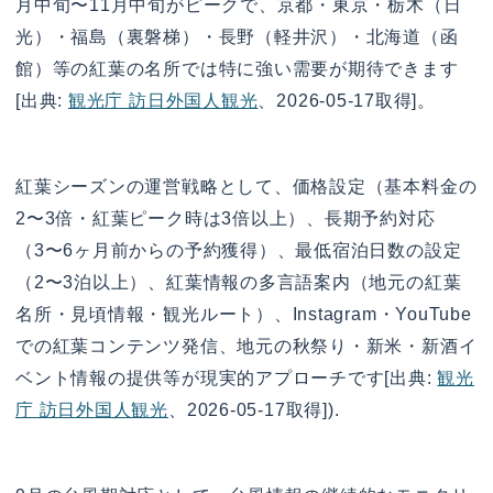
月中旬〜11月中旬がピークで、京都・東京・栃木（日
光）・福島（裏磐梯）・長野（軽井沢）・北海道（函
館）等の紅葉の名所では特に強い需要が期待できます
[出典:
観光庁 訪日外国人観光
、2026-05-17取得]。
紅葉シーズンの運営戦略として、価格設定（基本料金の
2〜3倍・紅葉ピーク時は3倍以上）、長期予約対応
（3〜6ヶ月前からの予約獲得）、最低宿泊日数の設定
（2〜3泊以上）、紅葉情報の多言語案内（地元の紅葉
名所・見頃情報・観光ルート）、Instagram・YouTube
での紅葉コンテンツ発信、地元の秋祭り・新米・新酒イ
ベント情報の提供等が現実的アプローチです[出典:
観光
庁 訪日外国人観光
、2026-05-17取得]).