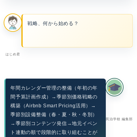
戦略、何から始める？
はじめ君
年間カレンダー管理の整備（年初の年
間予算計画作成）→季節別価格戦略の
構築（Airbnb Smart Pricing活用）→
季節別設備整備（春・夏・秋・冬別）
民泊学校 編集部
→季節別コンテンツ発信→地元イベン
ト連動の順で段階的に取り組むことが