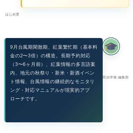
はじめ君
9月台風期閑散期、紅葉繁忙期（基本料
金の2〜3倍）の構造。長期予約対応
（3〜6ヶ月前）、紅葉情報の多言語案
内、地元の秋祭り・新米・新酒イベン
民泊学校 編集部
ト情報、台風情報の継続的なモニタリ
ング・対応マニュアルが現実的アプ
ローチです。