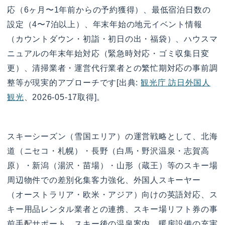
応（6ヶ月〜1年前からの予約獲得）、最低宿泊日数の
設定（4〜7泊以上）、年末年始の地元イベント情報
（カウントダウン・初詣・初日の出・福袋）、ハウスマ
ニュアルの年末年始対応（緊急時対応・ゴミ収集日変
更）、清掃業者・運営代行業者との繁忙期対応の事前調
整等が現実的アプローチです[出典:
観光庁 訪日外国人
観光
、2026-05-17取得]。
スキーシーズン（雪国エリア）の運営戦略として、北海
道（ニセコ・札幌）・長野（白馬・野沢温泉・志賀高
原）・新潟（湯沢・苗場）・山形（蔵王）等のスキー場
周辺物件での差別化集客力強化、外国人スキーヤー
（オーストラリア・欧米・アジア）向けの英語対応、ス
キー用品レンタル業者との連携、スキー場リフト券の事
前手配サポート、スキー後の温泉案内、暖房設備の充実