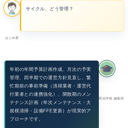
サイクル、どう管理？
はじめ君
年初の年間予算計画作成、月次の予実
管理、四半期での運営方針見直し、繁
忙期前の事前準備（清掃業者・運営代
行業者との連携強化）、閑散期のメン
民泊学校 編集部
テナンス計画（年次メンテナンス・大
規模清掃・設備FFE更新）が現実的ア
プローチです。