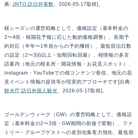
典:
JNTO 訪日外客数
、2026-05-17取得]。
桜シーズンの運営戦略として、価格設定（基本料金の
2〜4倍・桜開花予報に応じた動的価格調整）、長期予
約対応（半年〜1年前からの予約獲得）、最低宿泊日数
の設定（2〜3泊以上・短期回転回避）、桜情報の多言
語案内（地元の桜名所・開花情報・お花見スポット）、
Instagram・YouTubeでの桜コンテンツ発信、地元の花
見イベント情報の提供等が現実的アプローチです[出典:
観光庁 訪日外国人観光
、2026-05-17取得]。
ゴールデンウィーク（GW）の運営戦略として、価格設
定（基本料金の2〜3倍・GW期間の前後で変動）、ファ
ミリー・グループゲストへの差別化集客力強化、最低宿