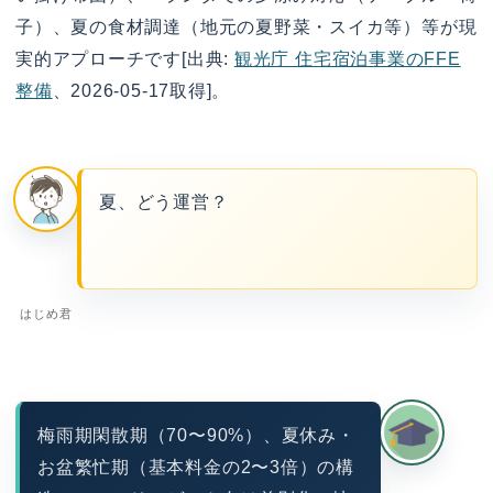
子）、夏の食材調達（地元の夏野菜・スイカ等）等が現
実的アプローチです[出典:
観光庁 住宅宿泊事業のFFE
整備
、2026-05-17取得]。
夏、どう運営？
はじめ君
梅雨期閑散期（70〜90%）、夏休み・
お盆繁忙期（基本料金の2〜3倍）の構