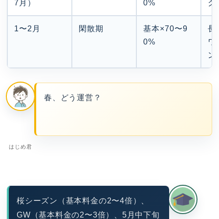
7月）
0%
ク
1〜2月
閑散期
基本×70〜9
長
0%
ワ
ン
春、どう運営？
はじめ君
桜シーズン（基本料金の2〜4倍）、
GW（基本料金の2〜3倍）、5月中下旬