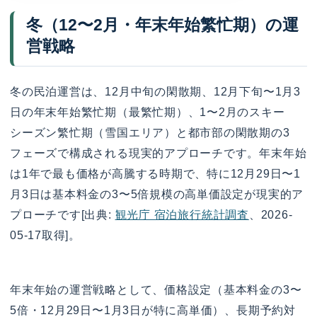
冬（12〜2月・年末年始繁忙期）の運
営戦略
冬の民泊運営は、12月中旬の閑散期、12月下旬〜1月3
日の年末年始繁忙期（最繁忙期）、1〜2月のスキー
シーズン繁忙期（雪国エリア）と都市部の閑散期の3
フェーズで構成される現実的アプローチです。年末年始
は1年で最も価格が高騰する時期で、特に12月29日〜1
月3日は基本料金の3〜5倍規模の高単価設定が現実的ア
プローチです[出典:
観光庁 宿泊旅行統計調査
、2026-
05-17取得]。
年末年始の運営戦略として、価格設定（基本料金の3〜
5倍・12月29日〜1月3日が特に高単価）、長期予約対