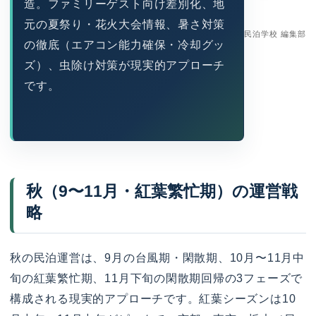
造。ファミリーゲスト向け差別化、地
元の夏祭り・花火大会情報、暑さ対策
民泊学校 編集部
の徹底（エアコン能力確保・冷却グッ
ズ）、虫除け対策が現実的アプローチ
です。
秋（9〜11月・紅葉繁忙期）の運営戦
略
秋の民泊運営は、9月の台風期・閑散期、10月〜11月中
旬の紅葉繁忙期、11月下旬の閑散期回帰の3フェーズで
構成される現実的アプローチです。紅葉シーズンは10