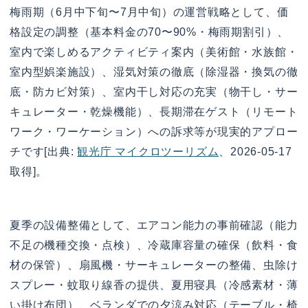
梅雨期（6月中下旬〜7月中旬）の運営戦略として、価
格設定の調整（基本料金の70〜90%・梅雨期割引）、
室内で楽しめるアクティビティ案内（美術館・水族館・
室内型娯楽施設）、湿気対策の徹底（除湿器・換気の徹
底・防カビ対策）、室内干し対応の充実（物干し・サー
キュレーター・乾燥機能）、長期滞在ゲスト（リモート
ワーク・ワーケーション）への訴求等が現実的アプロー
チです[出典:
観光庁 マイクロツーリズム
、2026-05-17
取得]。
夏季の設備整備として、エアコン能力の事前確認（能力
不足の機種交換・点検）、冷蔵庫容量の確保（飲料・食
材の保管）、扇風機・サーキュレーターの整備、虫除け
スプレー・蚊取り線香の提供、夏用寝具（冷感素材・薄
い掛け布団）、ベランダでの夕涼み対応（テーブル・椅