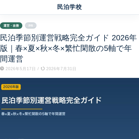
民泊学校
運営・改善
PR
民泊季節別運営戦略完全ガイド 2026年
版｜春×夏×秋×冬×繁忙閑散の5軸で年
間運営
2026年5月17日
/
2026年7月31日