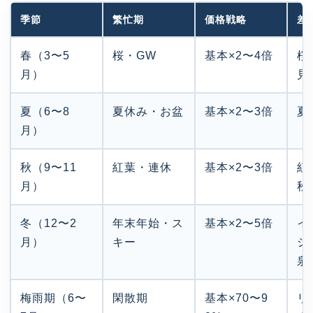
季節
繁忙期
価格戦略
差
春（3〜5
桜・GW
基本×2〜4倍
桜
月）
見
夏（6〜8
夏休み・お盆
基本×2〜3倍
夏
月）
秋（9〜11
紅葉・連休
基本×2〜3倍
紅
月）
秋
冬（12〜2
年末年始・ス
基本×2〜5倍
イ
月）
キー
シ
泉
梅雨期（6〜
閑散期
基本×70〜9
リ