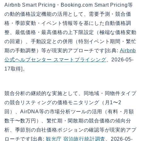
Airbnb Smart Pricing・Booking.com Smart Pricing等
の動的価格設定機能の活用として、需要予測・競合価
格・季節変動・イベント情報等を基にした自動価格調
整、最低価格・最高価格の上下限設定（極端な価格変動
の回避）、手動設定との併用（特別イベント期間・繁忙
期の手動調整）等が現実的アプローチです[出典:
Airbnb
公式ヘルプセンター スマートプライシング
、2026-05-
17取得]。
競合分析の継続的な実施として、同地域・同物件タイプ
の競合リスティングの価格モニタリング（月1〜2
回）、AirDNA等の市場分析ツールの活用（有料・月額
数千〜数万円）、繁忙期・閑散期の競合価格の傾向分
析、季節別の自社価格ポジションの確認等が現実的アプ
ローチです[出典:
観光庁 宿泊旅行統計調査
、2026-05-