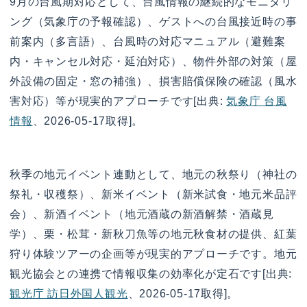
9月の台風期対応として、台風情報の継続的なモニタリ
ング（気象庁の予報確認）、ゲストへの台風接近時の事
前案内（多言語）、台風時の対応マニュアル（避難案
内・キャンセル対応・延泊対応）、物件外部の対策（屋
外設備の固定・窓の補強）、損害賠償保険の確認（風水
害対応）等が現実的アプローチです[出典:
気象庁 台風
情報
、2026-05-17取得]。
秋季の地元イベント連動として、地元の秋祭り（神社の
祭礼・収穫祭）、新米イベント（新米試食・地元米品評
会）、新酒イベント（地元酒蔵の新酒解禁・酒蔵見
学）、栗・松茸・新秋刀魚等の地元秋食材の提供、紅葉
狩り体験ツアーの企画等が現実的アプローチです。地元
観光協会との連携で情報収集の効率化が定石です[出典:
観光庁 訪日外国人観光
、2026-05-17取得]。