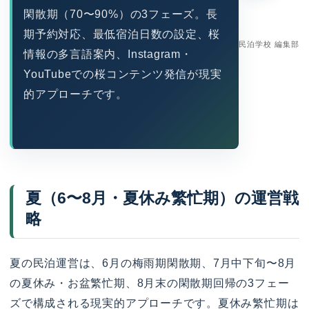
閑散期（70〜90%）の3フェーズ。長
期予約対応、最低宿泊日数の設定、桜
民泊学校 編集部
情報の多言語案内、Instagram・
YouTubeでの桜コンテンツ発信が現実
的アプローチです。
夏（6〜8月・夏休み繁忙期）の運営戦
略
夏の民泊運営は、6月の梅雨期閑散期、7月中下旬〜8月
の夏休み・お盆繁忙期、8月末の閑散期回帰の3フェー
ズで構成される現実的アプローチです。夏休み繁忙期は