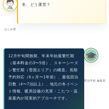
冬、どう運営？
はじめ君
12月中旬閑散期、年末年始最繁忙期
（基本料金の3〜5倍）、スキーシーズ
ン繁忙期（雪国エリア）の構造。長期
予約対応（6ヶ月〜1年前）、最低宿泊
民泊学校 編集部
日数（4〜7泊以上）、地元の冬イベン
ト情報、暖房設備の充実・こたつ・温
泉案内が現実的アプローチです。