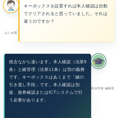
キーボックスを設置すれば本人確認は自動
でクリアされると思っていました。それは
違うのですか？
はじめ君
残念ながら違います。本人確認（法第9
条）と鍵管理（法第11条）は別の義務
です。キーボックスはあくまで「鍵の
引き渡し手段」です。本人確認は別
民泊学校 編集部
途、旅券確認またはICTシステムで行
う必要があります。