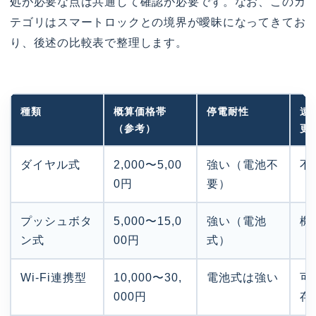
処が必要な点は共通して確認が必要です。なお、このカ
テゴリはスマートロックとの境界が曖昧になってきてお
り、後述の比較表で整理します。
種類
概算価格帯
停電耐性
遠
（参考）
更
ダイヤル式
2,000〜5,00
強い（電池不
不
0円
要）
プッシュボタ
5,000〜15,0
強い（電池
機
ン式
00円
式）
Wi-Fi連携型
10,000〜30,
電池式は強い
可
000円
存