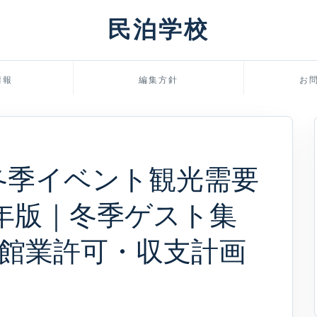
民泊学校
情報
編集方針
お
冬季イベント観光需要
6年版｜冬季ゲスト集
館業許可・収支計画