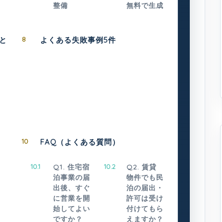
整備
無料で生成
と
8
よくある失敗事例5件
10
FAQ（よくある質問）
10.1
Q1. 住宅宿
10.2
Q2. 賃貸
泊事業の届
物件でも民
出後、すぐ
泊の届出・
に営業を開
許可は受け
始してよい
付けてもら
ですか？
えますか？