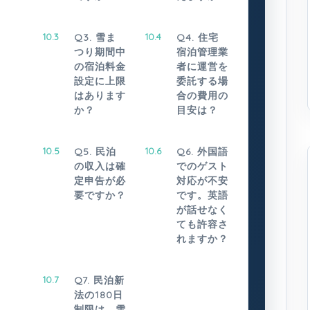
10.3
Q3. 雪ま
10.4
Q4. 住宅
つり期間中
宿泊管理業
の宿泊料金
者に運営を
設定に上限
委託する場
はあります
合の費用の
か？
目安は？
10.5
Q5. 民泊
10.6
Q6. 外国語
の収入は確
でのゲスト
定申告が必
対応が不安
要ですか？
です。英語
が話せなく
ても許容さ
れますか？
10.7
Q7. 民泊新
法の180日
制限は、雪