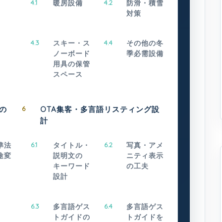
4.1
暖房設備
4.2
防滑・積雪
対策
4.3
スキー・ス
4.4
その他の冬
ノーボード
季必需設備
用具の保管
スペース
の
6
OTA集客・多言語リスティング設
計
準法
6.1
タイトル・
6.2
写真・アメ
途変
説明文の
ニティ表示
キーワード
の工夫
設計
6.3
多言語ゲス
6.4
多言語ゲス
トガイドの
トガイドを