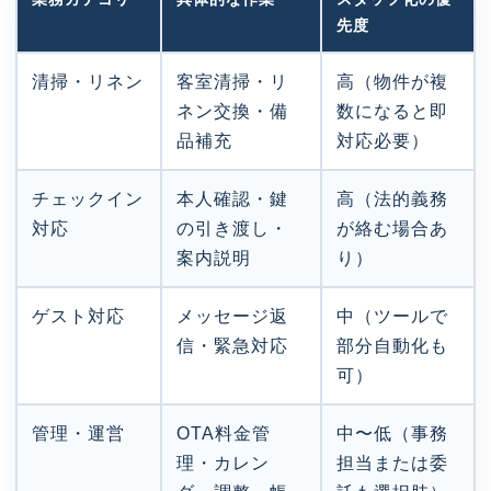
先度
清掃・リネン
客室清掃・リ
高（物件が複
ネン交換・備
数になると即
品補充
対応必要）
チェックイン
本人確認・鍵
高（法的義務
対応
の引き渡し・
が絡む場合あ
案内説明
り）
ゲスト対応
メッセージ返
中（ツールで
信・緊急対応
部分自動化も
可）
管理・運営
OTA料金管
中〜低（事務
理・カレン
担当または委