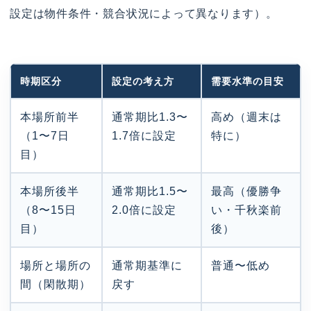
設定は物件条件・競合状況によって異なります）。
時期区分
設定の考え方
需要水準の目安
本場所前半
通常期比1.3〜
高め（週末は
（1〜7日
1.7倍に設定
特に）
目）
本場所後半
通常期比1.5〜
最高（優勝争
（8〜15日
2.0倍に設定
い・千秋楽前
目）
後）
場所と場所の
通常期基準に
普通〜低め
間（閑散期）
戻す