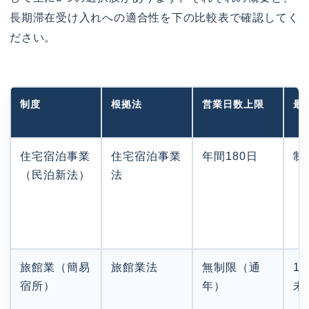
長期滞在受け入れへの適合性を下の比較表で確認してく
ださい。
制度
根拠法
営業日数上限
最
住宅宿泊事業
住宅宿泊事業
年間180日
制
（民泊新法）
法
旅館業（簡易
旅館業法
無制限（通
1
宿所）
年）
未