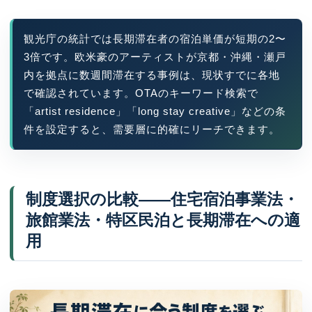
観光庁の統計では長期滞在者の宿泊単価が短期の2〜
3倍です。欧米豪のアーティストが京都・沖縄・瀬戸
内を拠点に数週間滞在する事例は、現状すでに各地
で確認されています。OTAのキーワード検索で
「artist residence」「long stay creative」などの条
件を設定すると、需要層に的確にリーチできます。
制度選択の比較——住宅宿泊事業法・
旅館業法・特区民泊と長期滞在への適
用