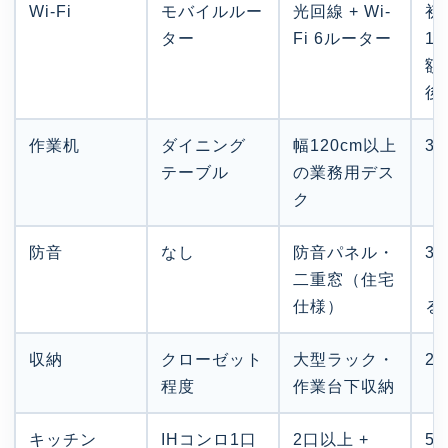
Wi-Fi
モバイルルー
光回線 + Wi-
初
ター
Fi 6ルーター
15
額
後
作業机
ダイニング
幅120cm以上
3
テーブル
の業務用デス
ク
防音
なし
防音パネル・
3
二重窓（住宅
（
仕様）
る
収納
クローゼット
大型ラック・
2
程度
作業台下収納
キッチン
IHコンロ1口
2口以上 +
5