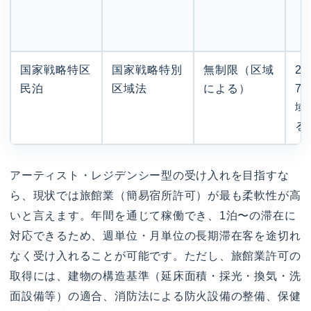
国家戦略特区
国家戦略特別
無制限（区域
2
民泊
区域法
による）
7
域
る
アーティスト・レジデンシー型の受け入れを目指すな
ら、現状では旅館業（簡易宿所許可）が最も柔軟性が高
いと言えます。年間を通じて稼働でき、1泊〜の滞在に
対応できるため、週単位・月単位の長期滞在客を途切れ
なく受け入れることが可能です。ただし、旅館業許可の
取得には、建物の構造基準（延床面積・採光・換気・洗
面設備等）の適合、消防法による防火設備の整備、保健