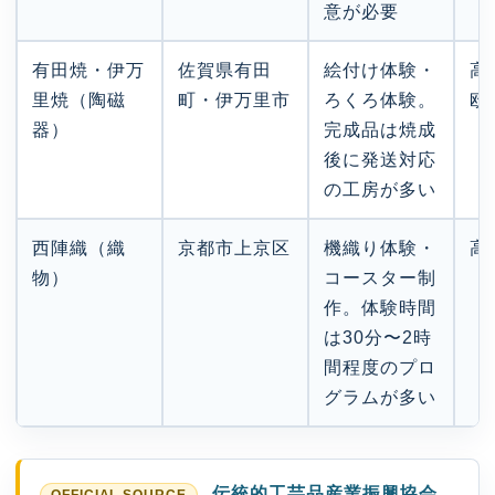
意が必要
有田焼・伊万
佐賀県有田
絵付け体験・
高
里焼（陶磁
町・伊万里市
ろくろ体験。
欧
器）
完成品は焼成
後に発送対応
の工房が多い
西陣織（織
京都市上京区
機織り体験・
高
物）
コースター制
作。体験時間
は30分〜2時
間程度のプロ
グラムが多い
伝統的工芸品産業振興協会