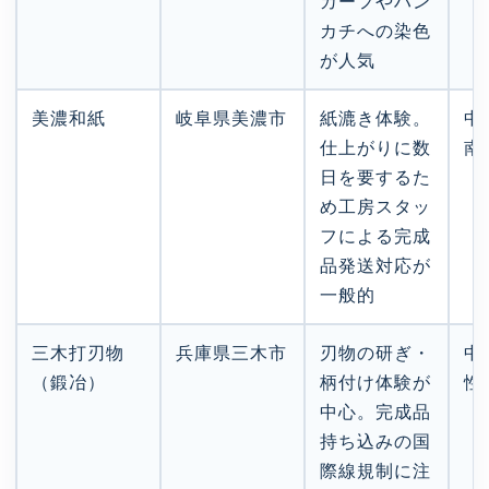
カーフやハン
カチへの染色
が人気
美濃和紙
岐阜県美濃市
紙漉き体験。
中
仕上がりに数
南
日を要するた
め工房スタッ
フによる完成
品発送対応が
一般的
三木打刃物
兵庫県三木市
刃物の研ぎ・
中
（鍛冶）
柄付け体験が
性
中心。完成品
持ち込みの国
際線規制に注