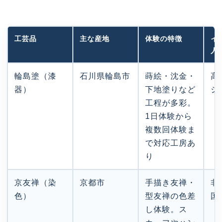
工芸品
主な産地
体験の特徴
イ
人
輪島塗（漆
石川県輪島市
蒔絵・沈金・
高
器）
下地塗りなど
ジ
工程が多彩。
1日体験から
複数回体験ま
で対応工房あ
り
京友禅（染
京都市
手描き友禅・
非
色）
型友禅の色差
国
し体験。ス