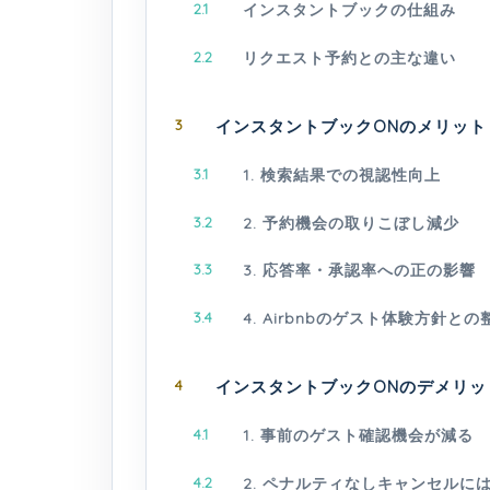
2.1
インスタントブックの仕組み
2.2
リクエスト予約との主な違い
3
インスタントブックONのメリット
3.1
1. 検索結果での視認性向上
3.2
2. 予約機会の取りこぼし減少
3.3
3. 応答率・承認率への正の影響
3.4
4. Airbnbのゲスト体験方針との
4
インスタントブックONのデメリッ
4.1
1. 事前のゲスト確認機会が減る
4.2
2. ペナルティなしキャンセルに