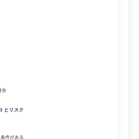
整合
トとリスク
は条件がある