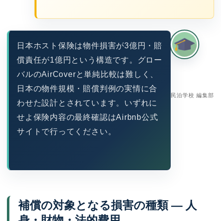
日本ホスト保険は物件損害が3億円・賠
償責任が1億円という構造です。グロー
バルのAirCoverと単純比較は難しく、
日本の物件規模・賠償判例の実情に合
民泊学校 編集部
わせた設計とされています。いずれに
せよ保険内容の最終確認はAirbnb公式
サイトで行ってください。
補償の対象となる損害の種類 — 人
身・財物・法的費用