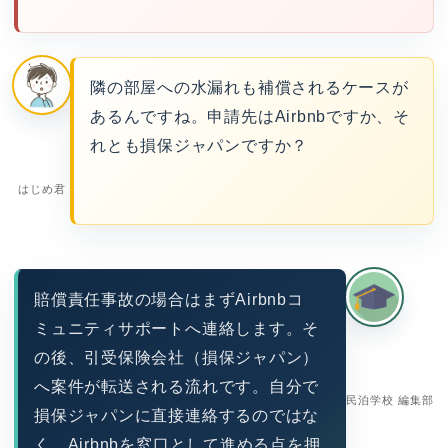
隣の部屋への水漏れも補償されるケースが
あるんですね。申請先はAirbnbですか、そ
れとも損保ジャパンですか？
はじめ君
賠償責任事故の場合はまずAirbnbコ
ミュニティサポートへ連絡します。そ
の後、引受保険会社（損保ジャパン）
へ案件が転送される流れです。自分で
民泊学校 編集部
損保ジャパンに直接連絡するのではな
く、Airbnbを窓口として進める点を押