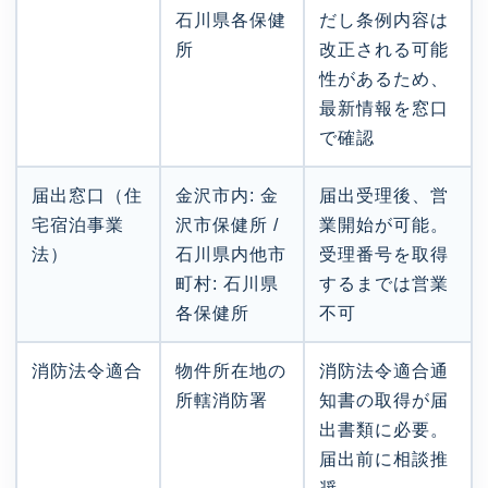
石川県各保健
だし条例内容は
所
改正される可能
性があるため、
最新情報を窓口
で確認
届出窓口（住
金沢市内: 金
届出受理後、営
宅宿泊事業
沢市保健所 /
業開始が可能。
法）
石川県内他市
受理番号を取得
町村: 石川県
するまでは営業
各保健所
不可
消防法令適合
物件所在地の
消防法令適合通
所轄消防署
知書の取得が届
出書類に必要。
届出前に相談推