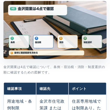
金沢開業は4点で確認について、条例・宿泊税・消防・制度選択の
順に確認するための図解です。
確認事項
確認先
ポイント
用途地域・条
金沢市住宅政
住居専用地域で
例制限
策課 または
は制限あり。た