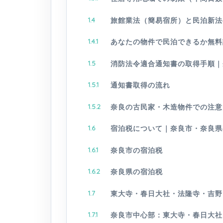
1.4
旅館業法（簡易宿所）と民泊新法
1.4.1
あなたの物件で民泊できるか無料
1.5
消防法令適合通知書の取得手順｜
1.5.1
通知書取得の流れ
1.5.2
奈良の古民家・木造物件での注意
1.6
宿泊税について｜奈良市・奈良県
1.6.1
奈良市の宿泊税
1.6.2
奈良県の宿泊税
1.7
東大寺・春日大社・法隆寺・吉野
1.7.1
奈良市中心部：東大寺・春日大社