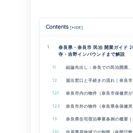
Contents
[
HIDE
]
1
奈良県・奈良市 民泊 開業ガイド 
寺・吉野インバウンドまで解説
1.1
結論先出し：奈良での民泊開業、
1.2
届出窓口と手続きの流れ｜奈良市
1.2.1
奈良市内の物件（奈良市保健所が
1.2.2
奈良市外の物件（奈良県各保健所
1.3
奈良県住宅宿泊事業条例の概要｜
1.3.1
住居専用地域での制限（年間日数