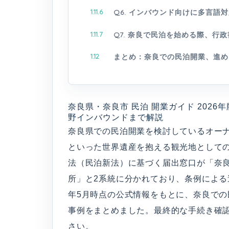
1.11.6
Q6. インバウンド向けに多言語
1.11.7
Q7. 奈良で民泊を始める際、
1.12
まとめ：奈良での民泊開業、進め
奈良県・奈良市 民泊 開業ガイド 202
野インバウンドまで解説
奈良県での民泊開業を検討しているオー
といった世界遺産を抱える観光地として
法（民泊新法）に基づく届出窓口が「奈
所」と2系統に分かれており、条例による
年5月時点の公式情報をもとに、奈良で
事例をまとめました。最終的な手続き確
さい。