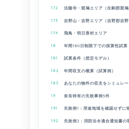
1.7.2
法隆寺・斑鳩エリア（生駒郡斑鳩
1.7.3
吉野山・吉野エリア（吉野郡吉野
1.7.4
飛鳥・明日香村エリア
1.8
年間180日制限下での採算性試算
1.8.1
試算条件（想定モデル）
1.8.2
年間収支の概算（試算例）
1.8.3
あなたの物件の収支をシミュレー
1.9
奈良特有の失敗事例5件
1.9.1
失敗例1：用途地域を確認せずに
1.9.2
失敗例2：消防法令適合通知書の