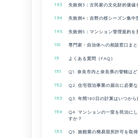
1.9.3
失敗例3：古民家の文化財的価値
1.9.4
失敗例4：吉野の桜シーズン集中
1.9.5
失敗例5：マンション管理規約を
1.10
専門家・自治体への相談窓口まと
1.11
よくある質問（FAQ）
1.11.1
Q1. 奈良市内と奈良県の管轄は
1.11.2
Q2. 住宅宿泊事業の届出に必要
1.11.3
Q3. 年間180日の計算はいつか
1.11.4
Q4. マンションの一室を民泊
すか？
1.11.5
Q5. 旅館業の簡易宿所許可を