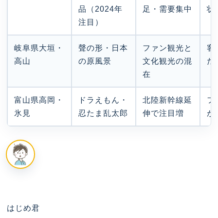
品（2024年
足・需要集中
状
注目）
岐阜県大垣・
聲の形・日本
ファン観光と
客
高山
の原風景
文化観光の混
た
在
富山県高岡・
ドラえもん・
北陸新幹線延
フ
氷見
忍たま乱太郎
伸で注目増
が
はじめ君