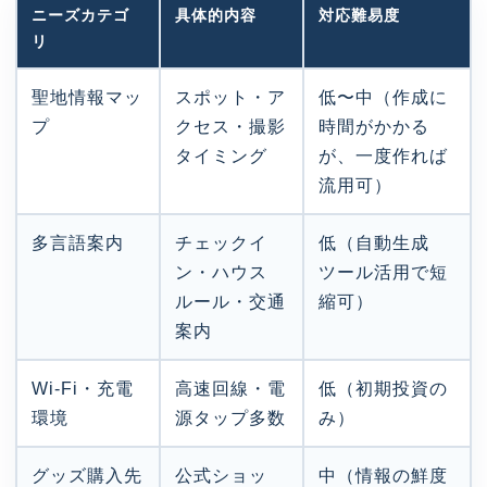
ニーズカテゴ
具体的内容
対応難易度
リ
聖地情報マッ
スポット・ア
低〜中（作成に
プ
クセス・撮影
時間がかかる
タイミング
が、一度作れば
流用可）
多言語案内
チェックイ
低（自動生成
ン・ハウス
ツール活用で短
ルール・交通
縮可）
案内
Wi-Fi・充電
高速回線・電
低（初期投資の
環境
源タップ多数
み）
グッズ購入先
公式ショッ
中（情報の鮮度