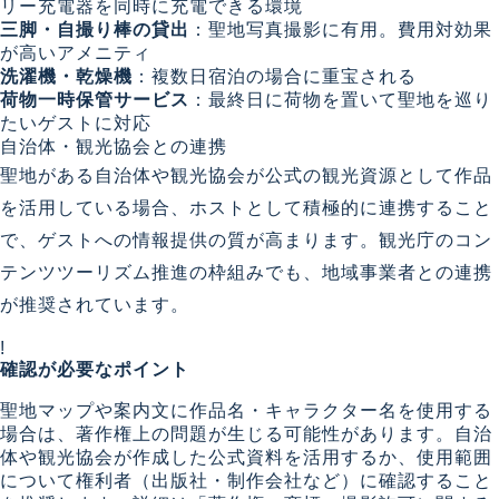
リー充電器を同時に充電できる環境
三脚・自撮り棒の貸出
：聖地写真撮影に有用。費用対効果
が高いアメニティ
洗濯機・乾燥機
：複数日宿泊の場合に重宝される
荷物一時保管サービス
：最終日に荷物を置いて聖地を巡り
たいゲストに対応
自治体・観光協会との連携
聖地がある自治体や観光協会が公式の観光資源として作品
を活用している場合、ホストとして積極的に連携すること
で、ゲストへの情報提供の質が高まります。観光庁のコン
テンツツーリズム推進の枠組みでも、地域事業者との連携
が推奨されています。
!
確認が必要なポイント
聖地マップや案内文に作品名・キャラクター名を使用する
場合は、著作権上の問題が生じる可能性があります。自治
体や観光協会が作成した公式資料を活用するか、使用範囲
について権利者（出版社・制作会社など）に確認すること