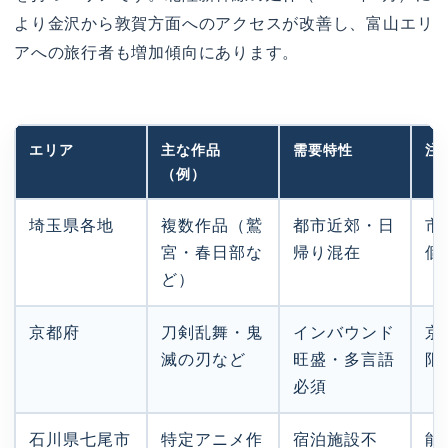
より金沢から敦賀方面へのアクセスが改善し、富山エリ
アへの旅行者も増加傾向にあります。
エリア
主な作品
需要特性
注
（例）
埼玉県各地
複数作品（鷲
都市近郊・日
市
宮・春日部な
帰り混在
個
ど）
京都府
刀剣乱舞・鬼
インバウンド
京
滅の刃など
旺盛・多言語
限
必須
石川県七尾市
特定アニメ作
宿泊施設不
能