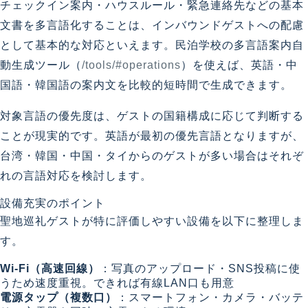
チェックイン案内・ハウスルール・緊急連絡先などの基本
文書を多言語化することは、インバウンドゲストへの配慮
として基本的な対応といえます。民泊学校の多言語案内自
動生成ツール（
/tools/#operations
）を使えば、英語・中
国語・韓国語の案内文を比較的短時間で生成できます。
対象言語の優先度は、ゲストの国籍構成に応じて判断する
ことが現実的です。英語が最初の優先言語となりますが、
台湾・韓国・中国・タイからのゲストが多い場合はそれぞ
れの言語対応を検討します。
設備充実のポイント
聖地巡礼ゲストが特に評価しやすい設備を以下に整理しま
す。
Wi-Fi（高速回線）
：写真のアップロード・SNS投稿に使
うため速度重視。できれば有線LAN口も用意
電源タップ（複数口）
：スマートフォン・カメラ・バッテ