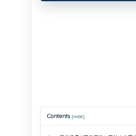
Contents
[
HIDE
]