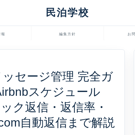
民泊学校
情報
編集方針
お
メッセージ管理 完全ガ
Airbnbスケジュール
イック返信・返信率・
ng.com自動返信まで解説