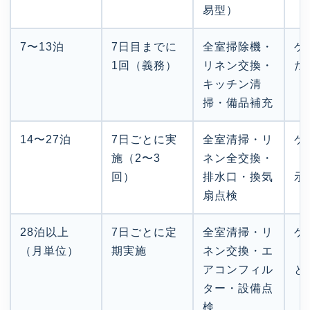
易型）
7〜13泊
7日目までに
全室掃除機・
ゲ
1回（義務）
リネン交換・
た
キッチン清
掃・備品補充
14〜27泊
7日ごとに実
全室清掃・リ
ゲ
施（2〜3
ネン全交換・
（
回）
排水口・換気
示
扇点検
28泊以上
7日ごとに定
全室清掃・リ
ゲ
（月単位）
期実施
ネン交換・エ
（
アコンフィル
と
ター・設備点
検