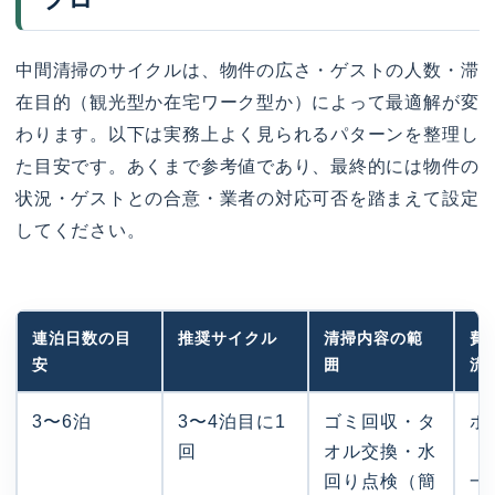
中間清掃のサイクルは、物件の広さ・ゲストの人数・滞
在目的（観光型か在宅ワーク型か）によって最適解が変
わります。以下は実務上よく見られるパターンを整理し
た目安です。あくまで参考値であり、最終的には物件の
状況・ゲストとの合意・業者の対応可否を踏まえて設定
してください。
連泊日数の目
推奨サイクル
清掃内容の範
費
安
囲
流
3〜6泊
3〜4泊目に1
ゴミ回収・タ
ホ
回
オル交換・水
（
回り点検（簡
一