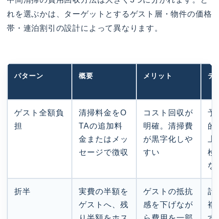
れを選ぶかは、ターゲットとするゲスト層・物件の価格
帯・連泊割引の設計によって異なります。
パターン
概要
メリット
デ
ゲスト全額負
清掃料金をO
コスト回収が
予
担
TAの追加料
明確。清掃費
的
金またはメッ
が黒字化しや
上
セージで徴収
すい
検
な
折半
実費の半額を
ゲストの抵抗
計
ゲストへ、残
感を下げなが
複
り半額をホス
ら費用を一部
す