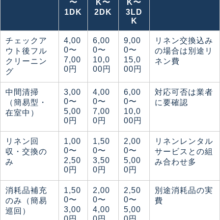
〜
K〜
K〜
1DK
2DK
3LD
K
チェックア
4,00
6,00
9,00
リネン交換込み
0〜
0〜
0〜
ウト後フル
の場合は別途リ
7,00
10,0
15,0
クリーニン
ネン費
0円
00円
00円
グ
中間清掃
3,00
4,00
6,00
対応可否は業者
0〜
0〜
0〜
（簡易型・
に要確認
5,00
7,00
10,0
在室中）
0円
0円
00円
リネン回
1,00
1,50
2,00
リネンレンタル
0〜
0〜
0〜
収・交換の
サービスとの組
2,50
3,50
5,00
み
み合わせ多
0円
0円
0円
消耗品補充
1,50
2,00
2,50
別途消耗品の実
0〜
0〜
0〜
のみ（簡易
費
3,00
4,00
5,00
巡回）
0円
0円
0円