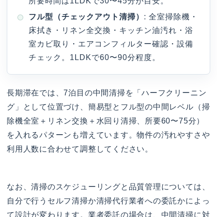
所要時間は1LDKで30〜45分が目安。
フル型（チェックアウト清掃）
: 全室掃除機・
床拭き・リネン全交換・キッチン油汚れ・浴
室カビ取り・エアコンフィルター確認・設備
チェック。1LDKで60〜90分程度。
長期滞在では、7泊目の中間清掃を「ハーフクリーニン
グ」として位置づけ、簡易型とフル型の中間レベル（掃
除機全室＋リネン交換＋水回り清掃、所要60〜75分）
を入れるパターンも増えています。物件の汚れやすさや
利用人数に合わせて調整してください。
なお、清掃のスケジューリングと品質管理については、
自分で行うセルフ清掃か清掃代行業者への委託かによっ
て設計が変わります。業者委託の場合は、中間清掃に対