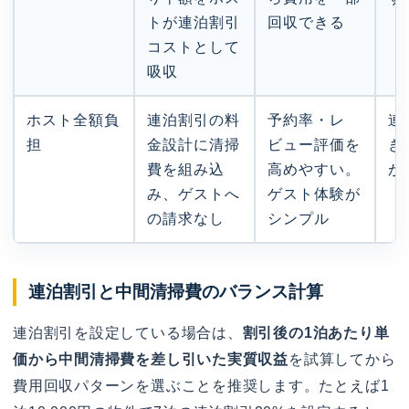
トが連泊割引
回収できる
コストとして
吸収
ホスト全額負
連泊割引の料
予約率・レ
連
担
金設計に清掃
ビュー評価を
き
費を組み込
高めやすい。
が
み、ゲストへ
ゲスト体験が
の請求なし
シンプル
連泊割引と中間清掃費のバランス計算
連泊割引を設定している場合は、
割引後の1泊あたり単
価から中間清掃費を差し引いた実質収益
を試算してから
費用回収パターンを選ぶことを推奨します。たとえば1