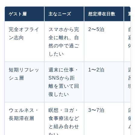
ゲスト層
主なニーズ
想定滞在日数
重
完全オフライ
スマホから完
2〜5泊
自
ン志向
全に離れ、自
寂
然の中で過ご
体
したい
短期リフレッ
週末に仕事・
1〜2泊
温
シュ層
SNSから距
呂
離を置いて回
境
復したい
ウェルネス・
瞑想・ヨガ・
3〜7泊
広
長期滞在層
食事療法など
備
と組み合わせ
ム
たい