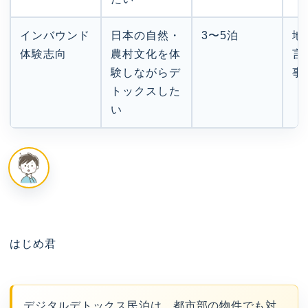
インバウンド
日本の自然・
3〜5泊
地
体験志向
農村文化を体
言
験しながらデ
事
トックスした
い
はじめ君
デジタルデトックス民泊は、都市部の物件でも対