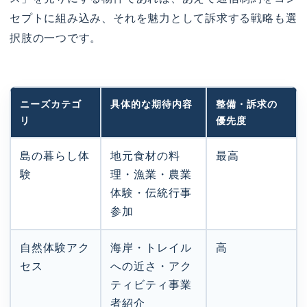
セプトに組み込み、それを魅力として訴求する戦略も選
択肢の一つです。
ニーズカテゴ
具体的な期待内容
整備・訴求の
リ
優先度
島の暮らし体
地元食材の料
最高
験
理・漁業・農業
体験・伝統行事
参加
自然体験アク
海岸・トレイル
高
セス
への近さ・アク
ティビティ事業
者紹介