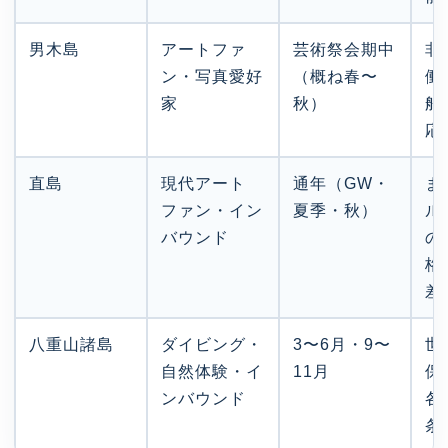
男木島
アートファ
芸術祭会期中
非
ン・写真愛好
（概ね春〜
働
家
秋）
船
応
直島
現代アート
通年（GW・
ま
ファン・イン
夏季・秋）
ル
バウンド
の
格
差
八重山諸島
ダイビング・
3〜6月・9〜
世
自然体験・イ
11月
保
ンバウンド
各
条