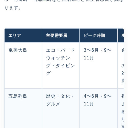
ります。
エリア
主要需要層
ピーク時期
主
奄美大島
エコ・バード
3〜6月・9〜
台
ウォッチン
11月
（
グ・ダイビン
の
グ
対
窓
五島列島
歴史・文化・
4〜6月・9〜
複
グルメ
11月
ま
確
リ
前