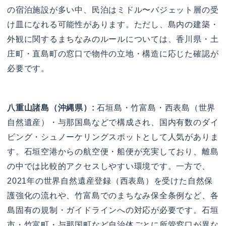
の宿泊施設が多い中、民泊はミドル〜バジェット層の受
け皿になれる可能性があります。ただし、島内の建築・
外観に関するまちなみのルールについては、香川県・土
庄町・直島町の窓口で物件の立地・構造に応じた確認が
必要です。
八重山諸島（沖縄県）:
石垣島・竹富島・西表島（世界
自然遺産）・与那国島などで構成され、国内有数のダイ
ビング・シュノーケリングスポットとして人気がありま
す。石垣空港からの航空便・船便が充実しており、離島
の中では比較的アクセスしやすい環境です。一方で、
2021年の世界自然遺産登録（西表島）を受けた自然保
護強化の流れや、竹富島でのまちなみ保全条例など、各
島固有の規制・ガイドラインへの対応が必要です。石垣
市・竹富町・与那国町など自治体ごとに所管窓口が異な