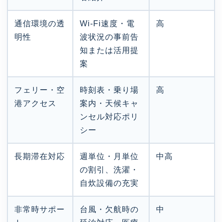
通信環境の透
Wi-Fi速度・電
高
明性
波状況の事前告
知または活用提
案
フェリー・空
時刻表・乗り場
高
港アクセス
案内・天候キャ
ンセル対応ポリ
シー
長期滞在対応
週単位・月単位
中高
の割引、洗濯・
自炊設備の充実
非常時サポー
台風・欠航時の
中