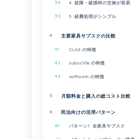
3.4
4. 故障・破損時の交換が容易
3.5
5. 経費処理がシンプル
4
主要家具サブスクの比較
4.1
CLAS の特徴
4.2
subsclife の特徴
4.3
airRoom の特徴
5
月額料金と購入の総コスト比較
6
民泊向けの活用パターン
6.1
パターン1: 全家具サブスク