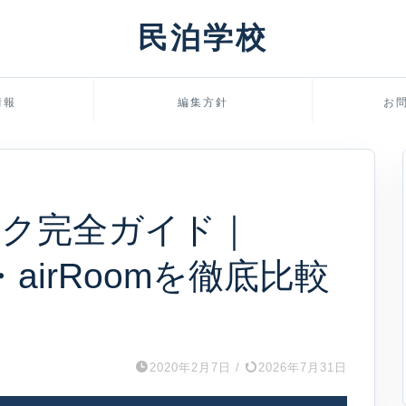
民泊学校
情報
編集方針
お
スク完全ガイド｜
fe・airRoomを徹底比較
2020年2月7日
/
2026年7月31日