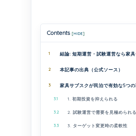
Contents
[
HIDE
]
1
結論: 短期運営・試験運営なら家
2
本記事の出典（公式ソース）
3
家具サブスクが民泊で有効な5つの
3.1
1. 初期投資を抑えられる
3.2
2. 試験運営で需要を見極められ
3.3
3. ターゲット変更時の柔軟性