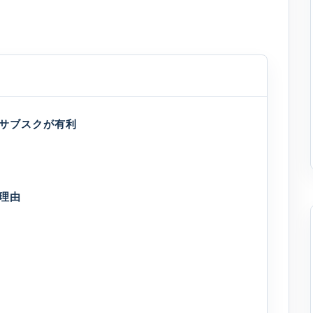
具サブスクが有利
理由
る