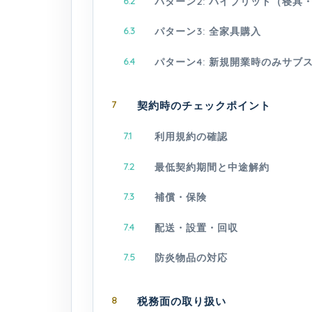
6.2
パターン2: ハイブリッド（寝
6.3
パターン3: 全家具購入
6.4
パターン4: 新規開業時のみサブス
7
契約時のチェックポイント
7.1
利用規約の確認
7.2
最低契約期間と中途解約
7.3
補償・保険
7.4
配送・設置・回収
7.5
防炎物品の対応
8
税務面の取り扱い