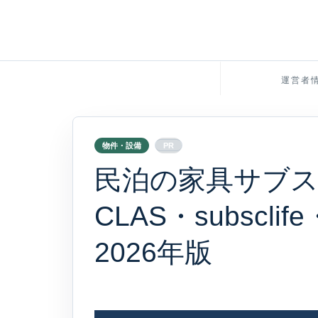
運営者
物件・設備
PR
民泊の家具サブ
CLAS・subscli
2026年版