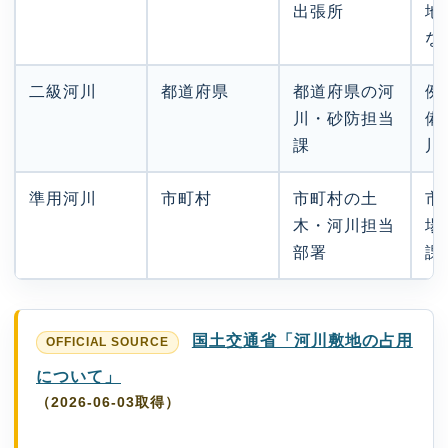
出張所
地
な
二級河川
都道府県
都道府県の河
例
川・砂防担当
備
課
川
準用河川
市町村
市町村の土
市
木・河川担当
場
部署
課
国土交通省「河川敷地の占用
について」
（2026-06-03取得）