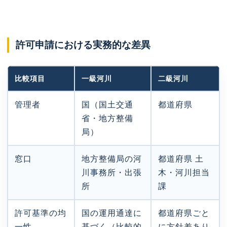
許可申請における実務的な差異
比較項目
一級河川
二級河川
管理者
国（国土交通
都道府県
省・地方整備
局）
窓口
地方整備局の河
都道府県 土
川事務所・出張
木・河川担当
所
課
許可基準の均
国の運用通達に
都道府県ごと
一性
基づく（比較的
に方針差あり