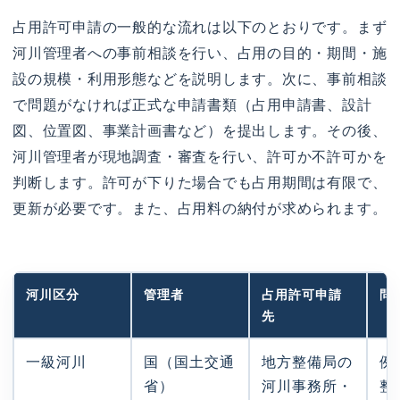
占用許可申請の一般的な流れは以下のとおりです。まず
河川管理者への事前相談を行い、占用の目的・期間・施
設の規模・利用形態などを説明します。次に、事前相談
で問題がなければ正式な申請書類（占用申請書、設計
図、位置図、事業計画書など）を提出します。その後、
河川管理者が現地調査・審査を行い、許可か不許可かを
判断します。許可が下りた場合でも占用期間は有限で、
更新が必要です。また、占用料の納付が求められます。
河川区分
管理者
占用許可申請
問
先
（
一級河川
国（国土交通
地方整備局の
例
省）
河川事務所・
整