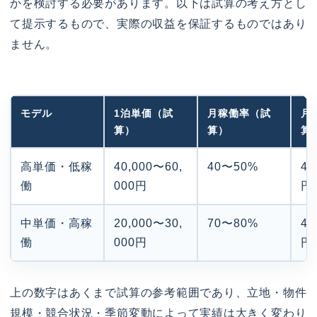
かを検討する必要があります。以下は試算の考え方とし
て提示するもので、実際の収益を保証するものではあり
ません。
モデル
1泊単価（試
月稼働率（試
月
算）
算）
算
高単価・低稼
40,000〜60,
40〜50%
4
働
000円
円
中単価・高稼
20,000〜30,
70〜80%
4
働
000円
円
上の数字はあくまで試算の参考範囲であり、立地・物件
規模・競合状況・季節変動によって実績は大きく変わり