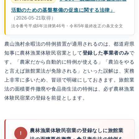
活動のための基盤整備の促進に関する法律」
（2026-05-21取得）
法令番号平成6年法律第46号・令和5年最終改正の条文全文
農山漁村余暇法の特例措置が適用されるのは、都道府県
知事に農林漁業体験民宿業として
登録した事業者のみ
で
す。「農家だから自動的に特例が使える」「農泊をやる
と言えば旅館業法が免除される」といった誤解は、実務
上非常に多いため、冒頭で明確にしておきます。旅館業
法の面積要件撤廃や食品衛生法の特例は、必ず農林漁業
体験民宿業の登録を前提とします。
農林漁業体験民宿業の登録なしに旅館業