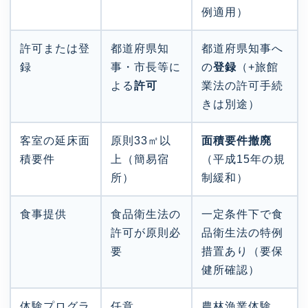
例適用）
許可または登
都道府県知
都道府県知事へ
録
事・市長等に
の
登録
（+旅館
よる
許可
業法の許可手続
きは別途）
客室の延床面
原則33㎡以
面積要件撤廃
積要件
上（簡易宿
（平成15年の規
所）
制緩和）
食事提供
食品衛生法の
一定条件下で食
許可が原則必
品衛生法の特例
要
措置あり（要保
健所確認）
体験プログラ
任意
農林漁業体験