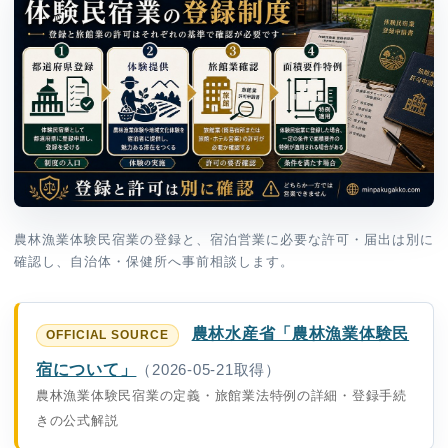
農林漁業体験民宿業の登録と、宿泊営業に必要な許可・届出は別に
確認し、自治体・保健所へ事前相談します。
農林水産省「農林漁業体験民
宿について」
（2026-05-21取得）
農林漁業体験民宿業の定義・旅館業法特例の詳細・登録手続
きの公式解説