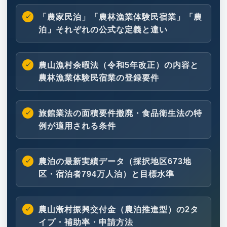
「農家民泊」「農林漁業体験民宿業」「農
泊」それぞれの公式な定義と違い
農山漁村余暇法（令和5年改正）の内容と
農林漁業体験民宿業の登録要件
旅館業法の面積要件撤廃・食品衛生法の特
例が適用される条件
農泊の最新実績データ（採択地区673地
区・宿泊者794万人泊）と目標水準
農山漸村振興交付金（農泊推進型）の2タ
イプ・補助率・申請方法