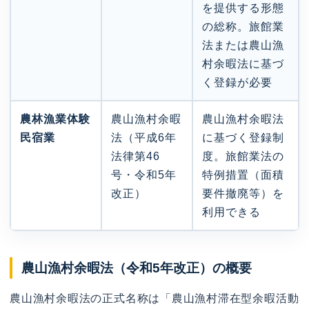
を提供する形態
の総称。旅館業
法または農山漁
村余暇法に基づ
く登録が必要
農林漁業体験
農山漁村余暇
農山漁村余暇法
民宿業
法（平成6年
に基づく登録制
法律第46
度。旅館業法の
号・令和5年
特例措置（面積
改正）
要件撤廃等）を
利用できる
農山漁村余暇法（令和5年改正）の概要
農山漁村余暇法の正式名称は「農山漁村滞在型余暇活動