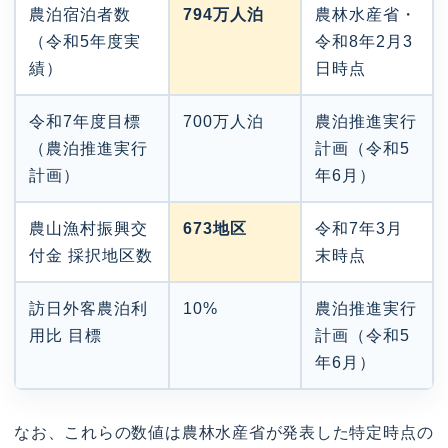
農泊宿泊者数
794万人泊
農林水産省・
（令和5年度実
令和8年2月3
績）
日時点
令和7年度目標
700万人泊
農泊推進実行
（農泊推進実行
計画（令和5
計画）
年6月）
農山漁村振興交
673地区
令和7年3月
付金 採択地区数
末時点
訪日外客農泊利
10%
農泊推進実行
用比 目標
計画（令和5
年6月）
なお、これらの数値は農林水産省が発表した特定時点の