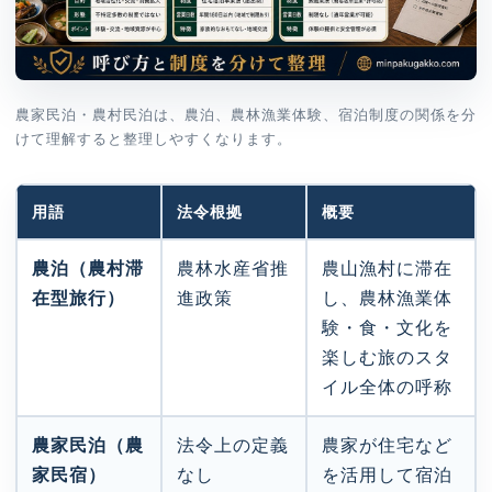
農家民泊・農村民泊は、農泊、農林漁業体験、宿泊制度の関係を分
けて理解すると整理しやすくなります。
用語
法令根拠
概要
農泊（農村滞
農林水産省推
農山漁村に滞在
在型旅行）
進政策
し、農林漁業体
験・食・文化を
楽しむ旅のスタ
イル全体の呼称
農家民泊（農
法令上の定義
農家が住宅など
家民宿）
なし
を活用して宿泊