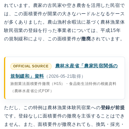
れています。農家の古民家や空き農舎を活用した民宿で
は、この面積要件が開業の大きなハードルとなるケース
が多くありました。農山漁村余暇法に基づく農林漁業体
験民宿業の登録を行った事業者については、平成15年
の規制緩和により、この面積要件が
撤廃
されています。
農林水産省「農家民宿関係の
規制緩和」資料
（2026-05-21取得）
旅館業法面積要件撤廃（H15）・食品衛生法特例の根拠資料
（農林水産省公式PDF）
ただし、この特例は農林漁業体験民宿業への
登録が前提
です。登録なしに面積要件の撤廃を主張することはでき
ません。また、面積要件が撤廃されても、換気・採光・