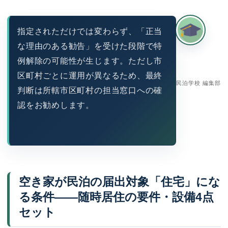
指定されただけでは変わらず、「正当
な理由のある勧告」を受けた段階で特
例解除の可能性が生じます。ただし市
区町村ごとに運用が異なるため、最終
民泊学校 編集部
判断は所轄市区町村の担当窓口への確
認をお勧めします。
空き家が民泊の届出対象「住宅」にな
る条件——随時居住の要件・設備4点
セット