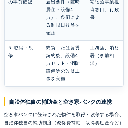
の事前確認
届出要件（随時
宅宿泊事業担
居住・設備4
当窓口、行政
点）、条例によ
書士
る制限日数等を
確認
5. 取得・改
売買または賃貸
工務店、消防
修
契約後、設備4
署（事前相
点セット・消防
談）
設備等の改修工
事を実施
自治体独自の補助金と空き家バンクの連携
空き家バンクに登録された物件を取得・改修する場合、
自治体独自の補助制度（改修費補助・取得奨励金など）