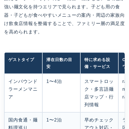
強い麺文化を持つエリアで見られます。子ども用の食
器・子どもが食べやすいメニューの案内・周辺の家族向
け飲食店情報を整備することで、ファミリー層の満足度
を高められます。
ゲストタイプ
滞在日数の目
特に求める設
O
安
備・サービス
ワ
インバウンド
1〜4泊
スマートロッ
ra
ラーメンマニ
ク・多言語麺
ne
ア
店マップ・行
ra
列情報
国内食通・麺
1〜2泊
早めチェック
ラ
料理巡り
アウト対応・
区