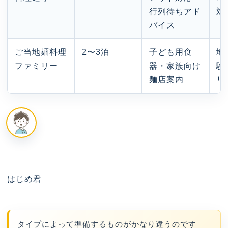
行列待ちアド
対
バイス
ご当地麺料理
2〜3泊
子ども用食
地
ファミリー
器・家族向け
験
麺店案内
リ
はじめ君
タイプによって準備するものがかなり違うのです