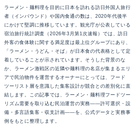
ラーメン・麺料理を目的に日本を訪れる訪日外国人旅行
者（インバウンド）や国内食通の数は、2020年代後半
にかけて堅調に推移しています。観光庁が公表している
宿泊旅行統計調査（2026年3月第1次速報）では、訪日
外客の食体験に関する満足度は最上位グループにあり、
「ラーメン・うどん・そば」が日本食の代表格として定
着していることが示されています。そうした背景のな
か、ラーメン激戦区の近隣や麺料理の名店が集まるエリ
アで民泊物件を運営するオーナーにとっては、フード
ツーリスト層を意識した集客設計が競合との差別化に直
結します。この記事では、ラーメン・麺料理フードツー
リズム需要を取り込む民泊運営の実務——許可選択・設
備・多言語集客・収支計画——を、公式データと実務事
例をもとに整理します。