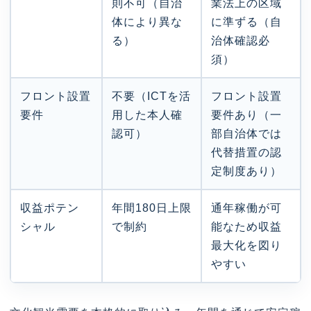
則不可（自治
業法上の区域
体により異な
に準ずる（自
る）
治体確認必
須）
フロント設置
不要（ICTを活
フロント設置
要件
用した本人確
要件あり（一
認可）
部自治体では
代替措置の認
定制度あり）
収益ポテン
年間180日上限
通年稼働が可
シャル
で制約
能なため収益
最大化を図り
やすい