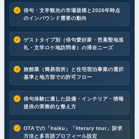
俳句・文学観光の市場規模と2026年時点
のインバウンド需要の動向
ゲストタイプ別（俳句愛好家・芭蕉聖地巡
礼・文学ロケ地訪問者）の滞在ニーズ
旅館業（簡易宿所）と住宅宿泊事業の選択
基準と地方部での許可フロー
俳句体験に適した設備・インテリア・情報
提供の実務的な整え方
OTAでの「haiku」「literary tour」訴求
方法と多言語プロフィール設定