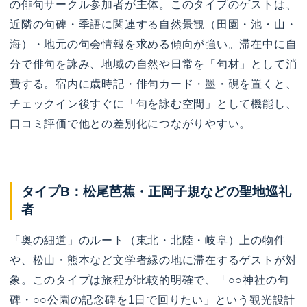
の俳句サークル参加者が主体。このタイプのゲストは、
近隣の句碑・季語に関連する自然景観（田園・池・山・
海）・地元の句会情報を求める傾向が強い。滞在中に自
分で俳句を詠み、地域の自然や日常を「句材」として消
費する。宿内に歳時記・俳句カード・墨・硯を置くと、
チェックイン後すぐに「句を詠む空間」として機能し、
口コミ評価で他との差別化につながりやすい。
タイプB：松尾芭蕉・正岡子規などの聖地巡礼
者
「奥の細道」のルート（東北・北陸・岐阜）上の物件
や、松山・熊本など文学者縁の地に滞在するゲストが対
象。このタイプは旅程が比較的明確で、「○○神社の句
碑・○○公園の記念碑を1日で回りたい」という観光設計