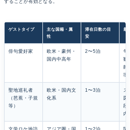
することが有効となる。
ゲストタイプ
主な国籍・属
滞在日数の目
最
性
安
俳句愛好家
欧米・豪州・
2〜5泊
句
国内中高年
観
静
境
聖地巡礼者
欧米・国内文
1〜3泊
ス
（芭蕉・子規
化系
図
等）
段
内
文学ロケ地訪
アジア圏・国
1〜2泊
関