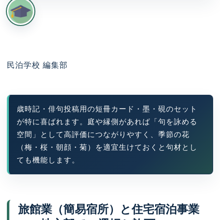
民泊学校 編集部
歳時記・俳句投稿用の短冊カード・墨・硯のセット
が特に喜ばれます。庭や縁側があれば「句を詠める
空間」として高評価につながりやすく、季節の花
（梅・桜・朝顔・菊）を適宜生けておくと句材とし
ても機能します。
旅館業（簡易宿所）と住宅宿泊事業