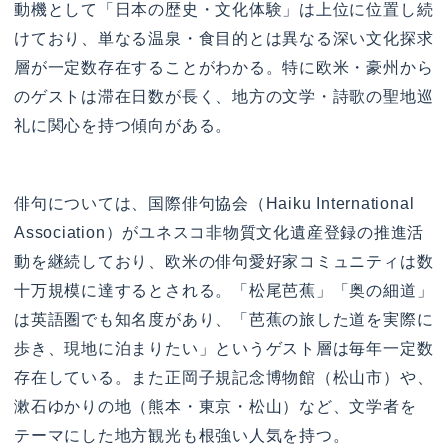
動機として「日本の歴史・文化体験」は上位に位置し続
けており、単なる温泉・食目的とは異なる深い文化探求
層が一定数存在することがわかる。特に欧米・豪州から
のゲストは滞在日数が長く、地方の文学・詩歌の聖地巡
礼に関心を持つ傾向がある。
俳句については、国際俳句協会（Haiku International
Association）がユネスコ非物質文化遺産登録の推進活
動を継続しており、欧米の俳句愛好家コミュニティは数
十万規模に達するとされる。「松尾芭蕉」「奥の細道」
は英語圏でも知名度があり、「芭蕉の旅した道を実際に
歩き、現地に泊まりたい」というゲスト層は毎年一定数
存在している。また正岡子規記念博物館（松山市）や、
漱石ゆかりの地（熊本・東京・松山）など、文学者を
テーマにした地方観光も根強い人気を持つ。