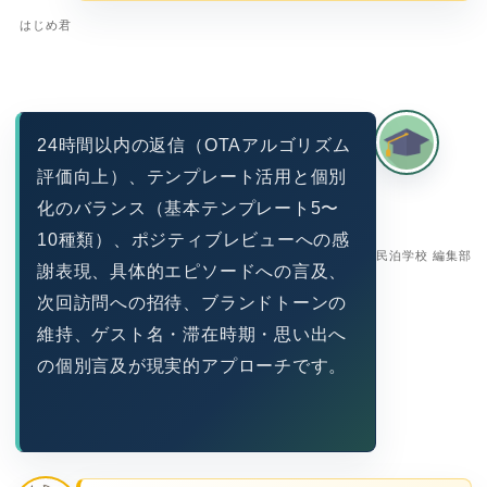
はじめ君
24時間以内の返信（OTAアルゴリズム
評価向上）、テンプレート活用と個別
化のバランス（基本テンプレート5〜
10種類）、ポジティブレビューへの感
民泊学校 編集部
謝表現、具体的エピソードへの言及、
次回訪問への招待、ブランドトーンの
維持、ゲスト名・滞在時期・思い出へ
の個別言及が現実的アプローチです。