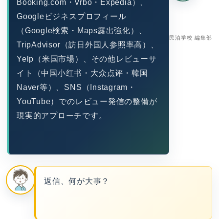
Booking.com・Vrbo・Expedia）、
Googleビジネスプロフィール
（Google検索・Maps露出強化）、
民泊学校 編集部
TripAdvisor（訪日外国人参照率高）、
Yelp（米国市場）、その他レビューサ
イト（中国小红书・大众点评・韓国
Naver等）、SNS（Instagram・
YouTube）でのレビュー発信の整備が
現実的アプローチです。
返信、何が大事？