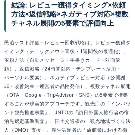
結論: レビュー獲得タイミング×依頼
方法×返信戦略×ネガティブ対応×複数
チャネル展開の5要素で評価向上
民泊ゲスト評価・レビュー回収戦略は、レビュー獲得タ
イミング（チェックアウト直後・1週間後の最適化）、
依頼方法（自動メッセージ・手書きカード・対面依
頼）、返信戦略（24時間以内・テンプレート活用・
パーソナル要素）、ネガティブレビュー対応（公開謝
罪・改善約束・運営者の品性発信）、複数チャネル展開
（OTA・Google・TripAdvisor・SNS）の5要素で構築
することが現実的アプローチです。観光庁の「インバウ
ンド観光推進事業」、JNTOの「訪日外国人旅行者の宿
泊先選定基準調査」、国土交通省の「観光地域づくり法
人（DMO）支援」、厚生労働省の「旅館業における衛