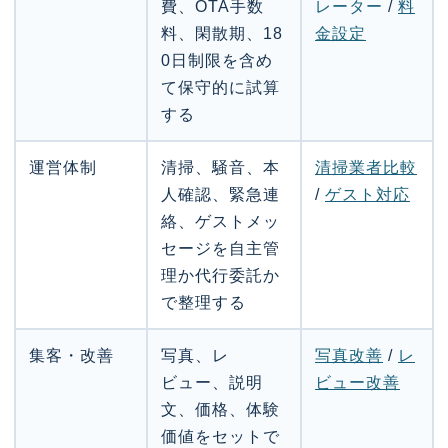
費、OTA手数
レーター
/
料
料、閑散期、18
金設定
0日制限を含め
て保守的に試算
する
運営体制
清掃、騒音、本
清掃業者比較
人確認、緊急連
/
ゲスト対応
絡、ゲストメッ
セージを自主管
理か代行委託か
で整理する
集客・改善
写真、レ
写真改善
/
レ
ビュー、説明
ビュー改善
文、価格、体験
価値をセットで