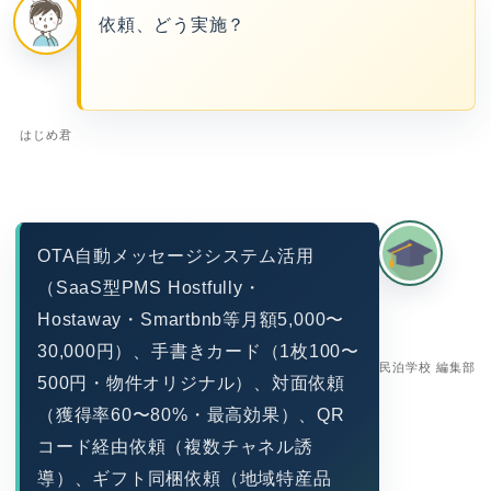
依頼、どう実施？
はじめ君
OTA自動メッセージシステム活用
（SaaS型PMS Hostfully・
Hostaway・Smartbnb等月額5,000〜
30,000円）、手書きカード（1枚100〜
民泊学校 編集部
500円・物件オリジナル）、対面依頼
（獲得率60〜80%・最高効果）、QR
コード経由依頼（複数チャネル誘
導）、ギフト同梱依頼（地域特産品