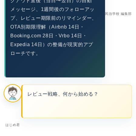
クアウト直後（当日〜翌日）の自動
メッセージ、1週間後のフォローアッ
民泊学校 編集部
プ、レビュー期限前のリマインダー、
OTA別期限理解（Airbnb 14日・
Booking.com 28日・Vrbo 14日・
Expedia 14日）の整備が現実的アプ
ローチです。
レビュー戦略、何から始める？
はじめ君