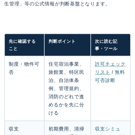
生管理」等の公式情報が判断基盤となります。
先に確認する
判断ポイント
次に読む記
こと
事・ツール
制度・物件可
住宅宿泊事業、
許可チェック
否
旅館業、特区民
リスト
/
無料
泊、自治体条
可否診断
例、管理規約、
消防のどれで進
めるかを先に分
ける
収支
初期費用、清掃
収支シミュ