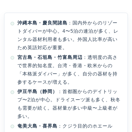
沖縄本島・慶良間諸島
：国内外からのリゾー
トダイバーが中心。4〜5泊の連泊が多く、レ
ンタル器材利用者も多い。外国人比率が高い
ため英語対応が重要。
宮古島・石垣島・竹富島周辺
：透明度の高さ
で世界的知名度。台湾・香港・欧米からの
「本格派ダイバー」が多く、自分の器材を持
参するケースが増える。
伊豆半島（静岡）
：首都圏からのデイトリッ
プ〜2泊が中心。ドライスーツ派も多く、秋冬
も需要が続く。器材量が多い中級〜上級者が
多い。
奄美大島・喜界島
：クジラ目的のホエール