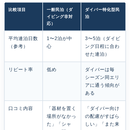
比較項目
一般民泊（ダ
ダイバー特化型民
イビング非対
泊
応）
平均連泊日数
1〜2泊が中
3〜5泊（ダイビ
（参考）
心
ング日程に合わ
せた連泊）
リピート率
低め
ダイバーは毎
シーズン同エリ
アに通う傾向が
ある
口コミ内容
「器材を置く
「ダイバー向け
場所がなかっ
の配慮がすばら
た」「シャ
しい」「また来