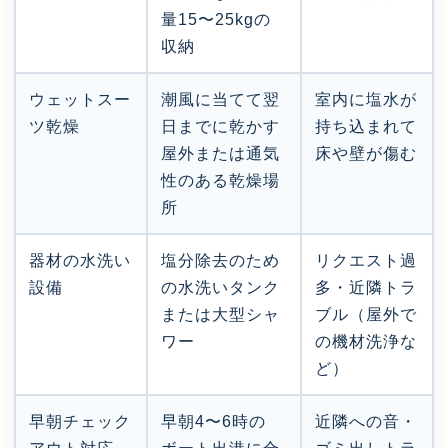
量15〜25kgの
収納
ウェットスー
潮風に当てて翌
室内に塩水が
ツ乾燥
日までに乾かす
持ち込まれて
屋外または通気
床や壁が傷む
性のある乾燥場
所
器材の水洗い
塩分除去のため
リクエスト過
設備
の水洗いタンク
多・近隣トラ
または大型シャ
ブル（屋外で
ワー
の機材洗浄な
ど）
早朝チェック
早朝4〜6時の
近隣への音・