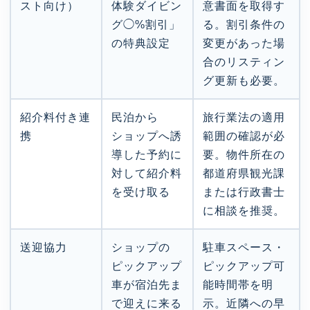
スト向け）
体験ダイビン
意書面を取得す
グ◯%割引」
る。割引条件の
の特典設定
変更があった場
合のリスティン
グ更新も必要。
紹介料付き連
民泊から
旅行業法の適用
携
ショップへ誘
範囲の確認が必
導した予約に
要。物件所在の
対して紹介料
都道府県観光課
を受け取る
または行政書士
に相談を推奨。
送迎協力
ショップの
駐車スペース・
ピックアップ
ピックアップ可
車が宿泊先ま
能時間帯を明
で迎えに来る
示。近隣への早