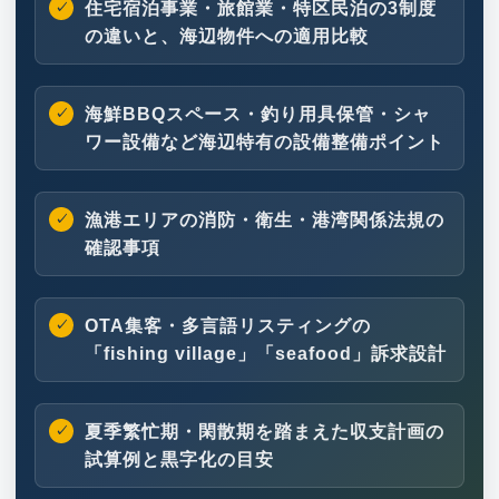
住宅宿泊事業・旅館業・特区民泊の3制度
の違いと、海辺物件への適用比較
海鮮BBQスペース・釣り用具保管・シャ
ワー設備など海辺特有の設備整備ポイント
漁港エリアの消防・衛生・港湾関係法規の
確認事項
OTA集客・多言語リスティングの
「fishing village」「seafood」訴求設計
夏季繁忙期・閑散期を踏まえた収支計画の
試算例と黒字化の目安