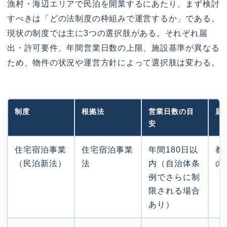
漁村・海辺エリアで民泊を開業するにあたり、まず検討
すべきは「どの法制度の枠組みで運営するか」である。
現状の制度では主に3つの選択肢がある。それぞれ届
出・許可要件、年間営業日数の上限、施設基準が異なる
ため、物件の状況や運営方針によって選択肢は変わる。
制度
根拠法
営業日数の目
届
安
住宅宿泊事業
住宅宿泊事業
年間180日以
都
（民泊新法）
法
内（自治体条
の
例でさらに制
限される場合
あり）