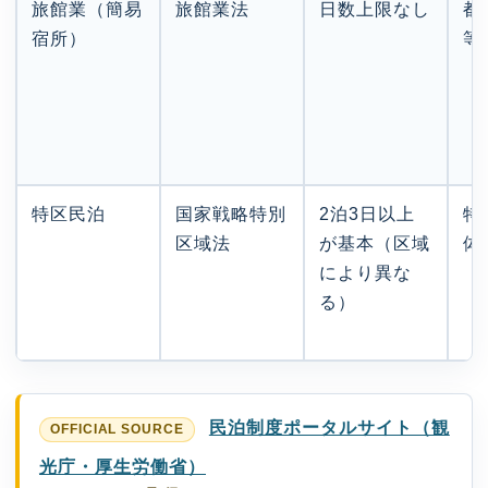
旅館業（簡易
旅館業法
日数上限なし
都
宿所）
等
特区民泊
国家戦略特別
2泊3日以上
特
区域法
が基本（区域
体
により異な
る）
民泊制度ポータルサイト（観
光庁・厚生労働省）