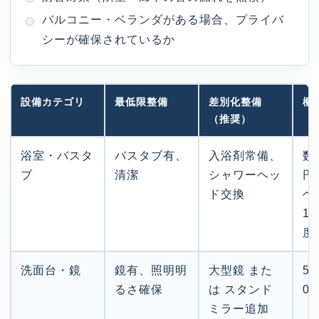
バルコニー・ベランダがある場合、プライバ
シーが確保されているか
設備カテゴリ
最低限整備
差別化整備
概
（推奨）
浴室・バスタ
バスタブ有、
入浴剤常備、
数
ブ
清潔
シャワーヘッ
円
ド交換
ヘ
1
度
洗面台・鏡
鏡有、照明明
大型鏡 また
5,
るさ確保
は スタンド
0
ミラー追加