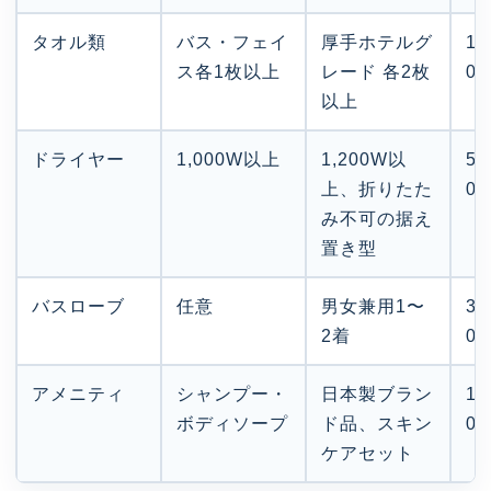
タオル類
バス・フェイ
厚手ホテルグ
1,
ス各1枚以上
レード 各2枚
0
以上
ドライヤー
1,000W以上
1,200W以
5,
上、折りたた
0
み不可の据え
置き型
バスローブ
任意
男女兼用1〜
3,
2着
0
アメニティ
シャンプー・
日本製ブラン
1
ボディソープ
ド品、スキン
0〜
ケアセット