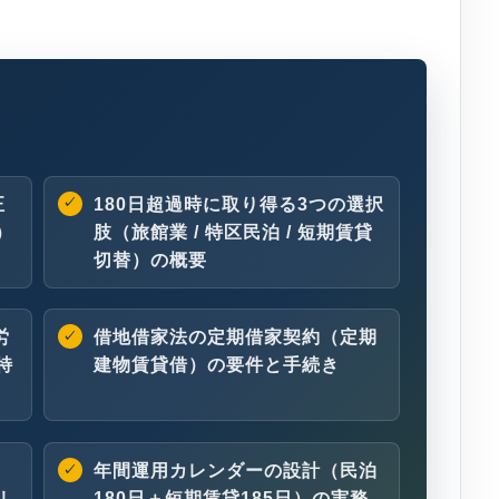
正
180日超過時に取り得る3つの選択
）
肢（旅館業 / 特区民泊 / 短期賃貸
切替）の概要
労
借地借家法の定期借家契約（定期
特
建物賃貸借）の要件と手続き
年間運用カレンダーの設計（民泊
リ
180日＋短期賃貸185日）の実務