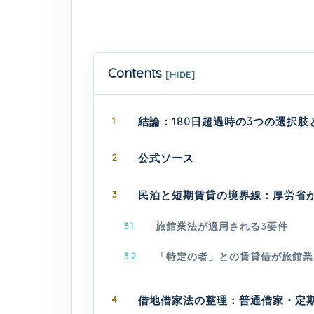
Contents
[
HIDE
]
1
結論：180日超過時の3つの選択
2
公式ソース
3
民泊と短期賃貸の境界線：厚労省
3.1
旅館業法が適用される3要件
3.2
「特定の者」との賃貸借が旅館業
4
借地借家法の整理：普通借家・定