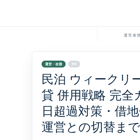
運営者
運営・改善
PR
民泊 ウィークリ
貸 併用戦略 完全ガ
日超過対策・借地
運営との切替ま