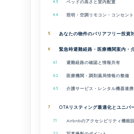
4.3
ベッドの高さと室内配置
4.4
照明・空調リモコン・コンセント
5
あなたの物件のバリアフリー投資
6
緊急時避難経路・医療機関案内・
6.1
避難経路の確認と情報共有
6.2
医療機関・調剤薬局情報の整備
6.3
介護サービス・レンタル機器連携
7
OTAリスティング最適化とユニバ
7.1
Airbnbのアクセシビリティ機能
7.2
写真撮影のポイント