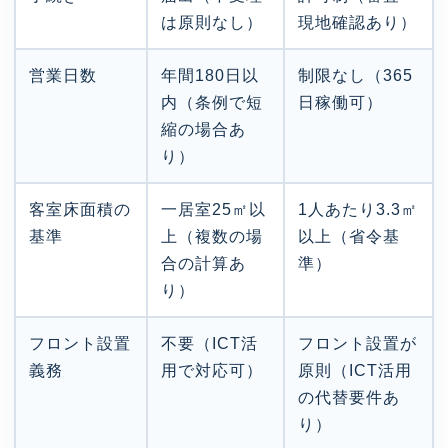
は原則なし）
現地確認あり）
営業日数
年間180日以
制限なし（365
内（条例で短
日稼働可）
縮の場合あ
り）
客室床面積の
一居室25㎡以
1人あたり3.3㎡
基準
上（複数の場
以上（省令基
合の計算あ
準）
り）
フロント設置
不要（ICT活
フロント設置が
義務
用で対応可）
原則（ICT活用
の代替要件あ
り）