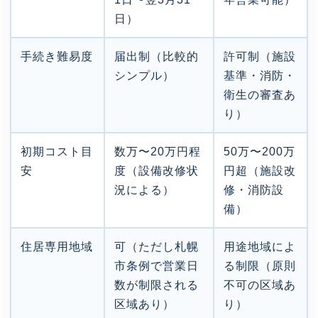
日）
手続き難易度
届出制（比較的
許可制（施設
シンプル）
基準・消防・
衛生の審査あ
り）
初期コスト目
数万〜20万円程
50万〜200万
安
度（設備改修状
円超（施設改
況による）
修・消防設
備）
住居専用地域
可（ただし札幌
用途地域によ
市条例で営業日
る制限（原則
数が制限される
不可の区域あ
区域あり）
り）