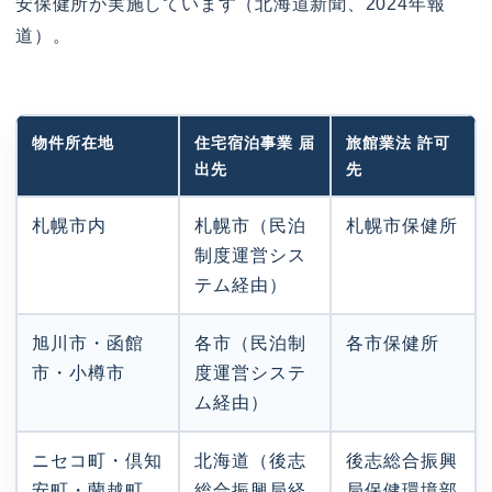
安保健所が実施しています（北海道新聞、2024年報
道）。
物件所在地
住宅宿泊事業 届
旅館業法 許可
出先
先
札幌市内
札幌市（民泊
札幌市保健所
制度運営シス
テム経由）
旭川市・函館
各市（民泊制
各市保健所
市・小樽市
度運営システ
ム経由）
ニセコ町・倶知
北海道（後志
後志総合振興
安町・蘭越町
総合振興局経
局保健環境部