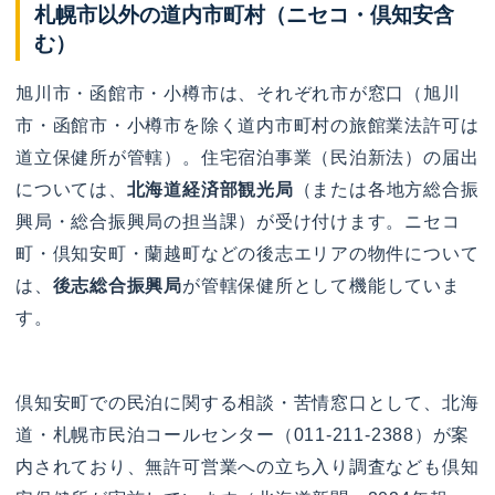
札幌市以外の道内市町村（ニセコ・倶知安含
む）
旭川市・函館市・小樽市は、それぞれ市が窓口（旭川
市・函館市・小樽市を除く道内市町村の旅館業法許可は
道立保健所が管轄）。住宅宿泊事業（民泊新法）の届出
については、
北海道経済部観光局
（または各地方総合振
興局・総合振興局の担当課）が受け付けます。ニセコ
町・倶知安町・蘭越町などの後志エリアの物件について
は、
後志総合振興局
が管轄保健所として機能していま
す。
倶知安町での民泊に関する相談・苦情窓口として、北海
道・札幌市民泊コールセンター（011-211-2388）が案
内されており、無許可営業への立ち入り調査なども倶知