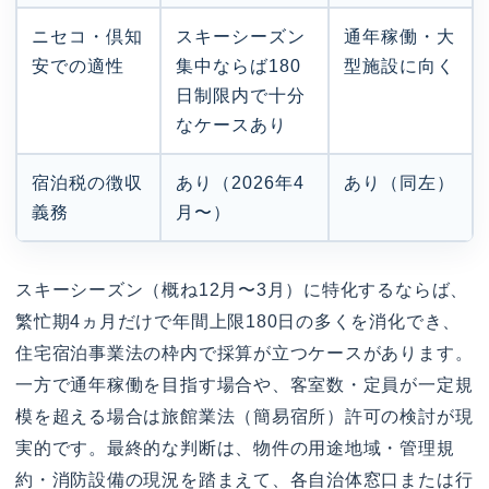
ニセコ・倶知
スキーシーズン
通年稼働・大
安での適性
集中ならば180
型施設に向く
日制限内で十分
なケースあり
宿泊税の徴収
あり（2026年4
あり（同左）
義務
月〜）
スキーシーズン（概ね12月〜3月）に特化するならば、
繁忙期4ヵ月だけで年間上限180日の多くを消化でき、
住宅宿泊事業法の枠内で採算が立つケースがあります。
一方で通年稼働を目指す場合や、客室数・定員が一定規
模を超える場合は旅館業法（簡易宿所）許可の検討が現
実的です。最終的な判断は、物件の用途地域・管理規
約・消防設備の現況を踏まえて、各自治体窓口または行