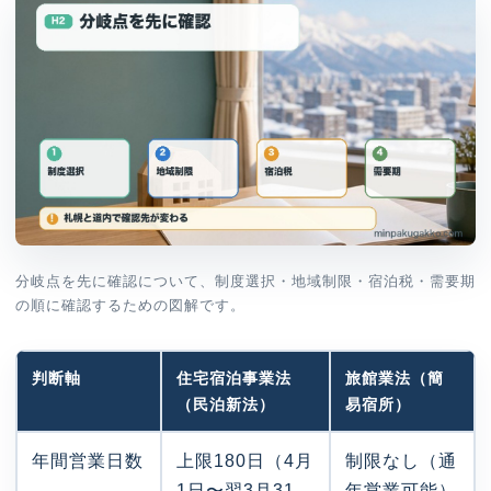
分岐点を先に確認について、制度選択・地域制限・宿泊税・需要期
の順に確認するための図解です。
判断軸
住宅宿泊事業法
旅館業法（簡
（民泊新法）
易宿所）
年間営業日数
上限180日（4月
制限なし（通
1日〜翌3月31
年営業可能）