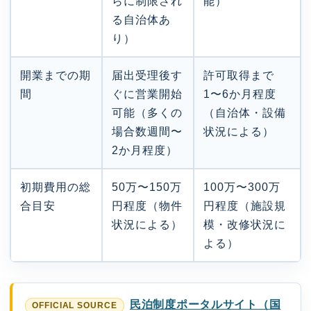
らに制限され
能）
る自治体あ
り）
開業までの期
届出受理後す
許可取得まで
間
ぐに営業開始
1〜6か月程度
可能（多くの
（自治体・設備
場合数週間〜
状況による）
2か月程度）
初期費用の総
50万〜150万
100万〜300万
合目安
円程度（物件
円程度（施設規
状況による）
模・改修状況に
よる）
民泊制度ポータルサイト（国