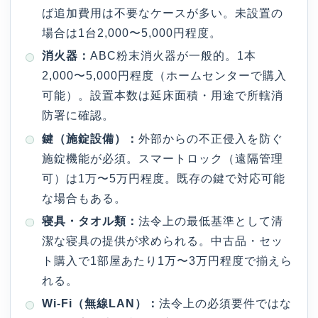
ば追加費用は不要なケースが多い。未設置の
場合は1台2,000〜5,000円程度。
消火器：
ABC粉末消火器が一般的。1本
2,000〜5,000円程度（ホームセンターで購入
可能）。設置本数は延床面積・用途で所轄消
防署に確認。
鍵（施錠設備）：
外部からの不正侵入を防ぐ
施錠機能が必須。スマートロック（遠隔管理
可）は1万〜5万円程度。既存の鍵で対応可能
な場合もある。
寝具・タオル類：
法令上の最低基準として清
潔な寝具の提供が求められる。中古品・セッ
ト購入で1部屋あたり1万〜3万円程度で揃えら
れる。
Wi-Fi（無線LAN）：
法令上の必須要件ではな