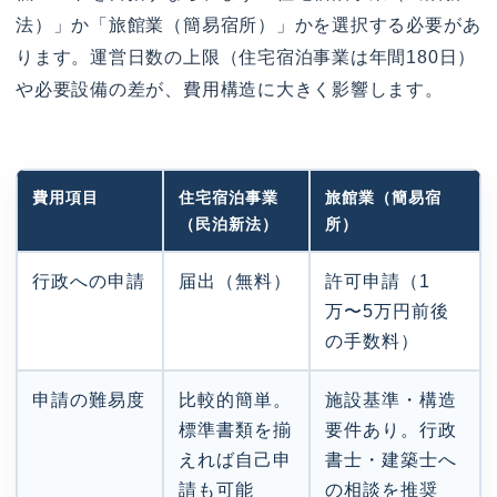
法）」か「旅館業（簡易宿所）」かを選択する必要があ
ります。運営日数の上限（住宅宿泊事業は年間180日）
や必要設備の差が、費用構造に大きく影響します。
費用項目
住宅宿泊事業
旅館業（簡易宿
（民泊新法）
所）
行政への申請
届出（無料）
許可申請（1
万〜5万円前後
の手数料）
申請の難易度
比較的簡単。
施設基準・構造
標準書類を揃
要件あり。行政
えれば自己申
書士・建築士へ
請も可能
の相談を推奨