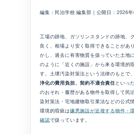
編集：民泊学校 編集部｜公開日：2026年6
工場の跡地、ガソリンスタンドの跡地、
良く、相場より安く取得できることがあ
かし、過去に有害物質を扱っていた土地
のように「近くの施設」から来る環境的
す。土壌汚染対策法という法律のもとで
浄化の費用負担、契約不適合責任
といっ
のおそれ・履歴がある物件を取得して民
染対策法・宅地建物取引業法などの公式
環境的瑕疵は
嫌悪施設が近接する物件・
確認
で扱っています。