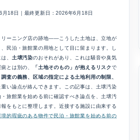
月18日｜最終更新日：2026年6月18日
クリーニング店の跡地——こうした土地は、立地が
り、民泊・旅館業の用地として目に留まります。し
には、
土壌汚染
のおそれがあり、これは騒音や臭気
瑕疵とは別の、
「土地そのもの」が抱えるリスク
で
、
調査の義務、区域の指定による土地利用の制限、
た重い論点が絡んできます。この記事は、土壌汚染
泊・旅館業を始める前に確認すべき論点を、土壌汚
情報をもとに整理します。近接する施設に由来する
環境的瑕疵のある物件で民泊・旅館業を始める前の