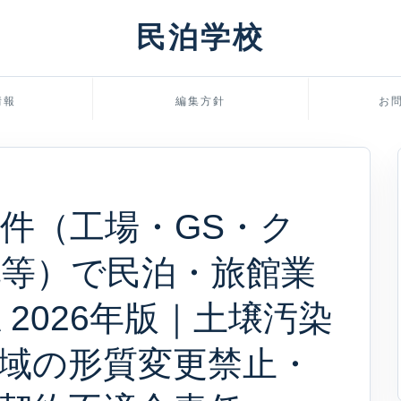
民泊学校
情報
編集方針
お
件（工場・GS・ク
等）で民泊・旅館業
2026年版｜土壌汚染
域の形質変更禁止・