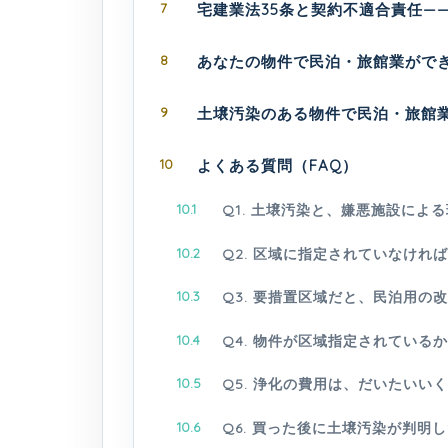
7
宅建業法35条と契約不適合責任—
8
あなたの物件で民泊・旅館業がで
9
土壌汚染のある物件で民泊・旅館
10
よくある質問（FAQ）
10.1
Q1. 土壌汚染と、嫌悪施設によ
10.2
Q2. 区域に指定されていなけれ
10.3
Q3. 要措置区域だと、民泊用の
10.4
Q4. 物件が区域指定されている
10.5
Q5. 浄化の費用は、だいたいい
10.6
Q6. 買った後に土壌汚染が判明