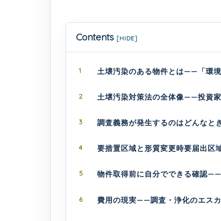
Contents
[
HIDE
]
1
土壌汚染のある物件とは——「環
2
土壌汚染対策法の全体像——投資
3
調査義務が発生するのはどんなと
4
要措置区域と形質変更時要届出区
5
物件取得前に自分でできる確認—
6
費用の現実——調査・浄化のエス