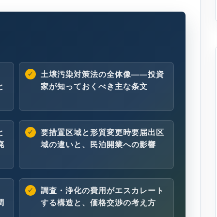
）
土壌汚染対策法の全体像——投資
と
家が知っておくべき主な条文
と
要措置区域と形質変更時要届出区
廃
域の違いと、民泊開業への影響
調査・浄化の費用がエスカレート
調
する構造と、価格交渉の考え方